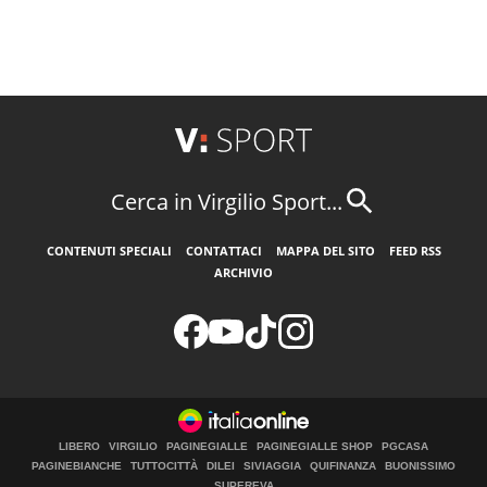
Cerca in Virgilio Sport...
CONTENUTI SPECIALI
CONTATTACI
MAPPA DEL SITO
FEED RSS
ARCHIVIO
LIBERO
VIRGILIO
PAGINEGIALLE
PAGINEGIALLE SHOP
PGCASA
PAGINEBIANCHE
TUTTOCITTÀ
DILEI
SIVIAGGIA
QUIFINANZA
BUONISSIMO
SUPEREVA