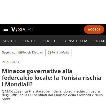
ACCEDI
SERIE A
SERIE B
SERIE C
COPPA ITALIA
CHAMP
Seguici su:
Google Discover
Fonti preferite
CALCIO
Minacce governative alla
federcalcio locale: la Tunisia rischia
i Mondiali?
QATAR 2022 - La Fifa starebbe indagando sul rischio chiusura
degli uffici della FTF ventilati dal Ministro della Gioventù e dello
Sport