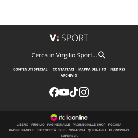
Cerca in Virgilio Sport...
CONTENUTI SPECIALI
CONTATTACI
MAPPA DEL SITO
FEED RSS
ARCHIVIO
LIBERO
VIRGILIO
PAGINEGIALLE
PAGINEGIALLE SHOP
PGCASA
PAGINEBIANCHE
TUTTOCITTÀ
DILEI
SIVIAGGIA
QUIFINANZA
BUONISSIMO
SUPEREVA