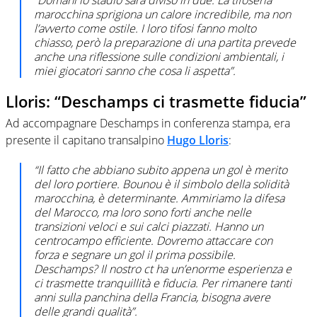
“Domani lo stadio sarà diviso in due. La tifoseria
marocchina sprigiona un calore incredibile, ma non
l’avverto come ostile. I loro tifosi fanno molto
chiasso, però la preparazione di una partita prevede
anche una riflessione sulle condizioni ambientali, i
miei giocatori sanno che cosa li aspetta”.
Lloris: “Deschamps ci trasmette fiducia”
Ad accompagnare Deschamps in conferenza stampa, era
presente il capitano transalpino
Hugo Lloris
:
“Il fatto che abbiano subito appena un gol è merito
del loro portiere. Bounou è il simbolo della solidità
marocchina, è determinante. Ammiriamo la difesa
del Marocco, ma loro sono forti anche nelle
transizioni veloci e sui calci piazzati. Hanno un
centrocampo efficiente. Dovremo attaccare con
forza e segnare un gol il prima possibile.
Deschamps? Il nostro ct ha un’enorme esperienza e
ci trasmette tranquillità e fiducia. Per rimanere tanti
anni sulla panchina della Francia, bisogna avere
delle grandi qualità”.