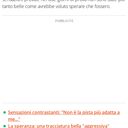
tanto belle come avrebbe voluto sperare che fossero.
Sensazioni contrastanti: "Non è la pista più adatta a
me..."
La speranza: una tracciatura bella "aggressiva"