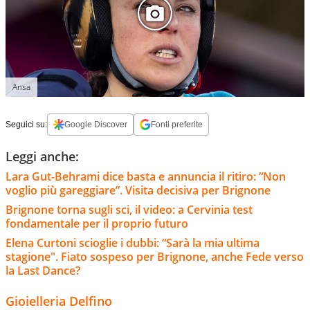
Ansa
Seguici su:
Google Discover
Fonti preferite
Leggi anche:
Lara Gut-Behrami dice basta e annuncia il ritiro: “Non
voglio più gareggiare”. Visita decisiva per Brignone
Brignone torna sugli sci, il video: a Cervinia test
fondamentale per il proprio futuro
Elena Curtoni scioglie i dubbi: “Sarà la mia ultima
stagione". Fiato sospeso per Brignone, anche Fede verso
la Last Dance?
Gioielleria Delfino