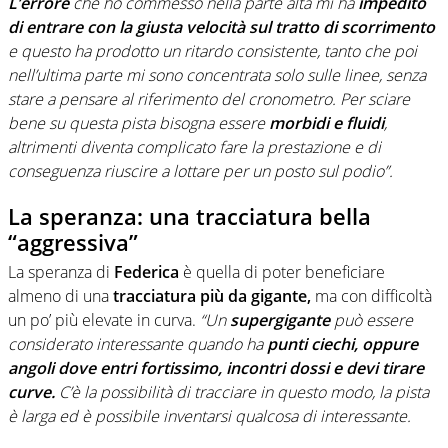
L’errore
che ho commesso nella parte alta mi ha
impedito
di entrare con la giusta velocità sul tratto di scorrimento
e questo ha prodotto un ritardo consistente, tanto che poi
nell’ultima parte mi sono concentrata solo sulle linee, senza
stare a pensare al riferimento del cronometro. Per sciare
bene su questa pista bisogna essere
morbidi e fluidi
,
altrimenti diventa complicato fare la prestazione e di
conseguenza riuscire a lottare per un posto sul podio”.
La speranza: una tracciatura bella
“aggressiva”
La speranza di
Federica
è quella di poter beneficiare
almeno di una
tracciatura
più da gigante,
ma con difficoltà
un po’ più elevate in curva.
“Un
supergigante
può essere
considerato interessante quando ha
punti ciechi, oppure
angoli
dove entri fortissimo, incontri dossi e devi tirare
curve.
C’è la possibilità di tracciare in questo modo, la pista
è larga ed è possibile inventarsi qualcosa di interessante.