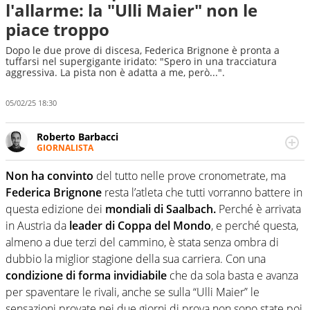
l'allarme: la "Ulli Maier" non le
piace troppo
Dopo le due prove di discesa, Federica Brignone è pronta a
tuffarsi nel supergigante iridato: "Spero in una tracciatura
aggressiva. La pista non è adatta a me, però...".
05/02/25 18:30
Roberto Barbacci
GIORNALISTA
Giornalista (pubblicista) sportivo a tutto campo, è il
tuttologo di Virgilio Sport. Provate a chiedergli di boxe, di
Non ha convinto
del tutto nelle prove cronometrate, ma
scherma, di volley o di curling: ve ne farà innamorare
Federica Brignone
resta l’atleta che tutti vorranno battere in
questa edizione dei
mondiali di Saalbach.
Perché è arrivata
in Austria da
leader di Coppa del Mondo
, e perché questa,
almeno a due terzi del cammino, è stata senza ombra di
dubbio la miglior stagione della sua carriera. Con una
condizione di forma invidiabile
che da sola basta e avanza
per spaventare le rivali, anche se sulla “Ulli Maier” le
sensazioni provate nei due giorni di prova non sono state poi