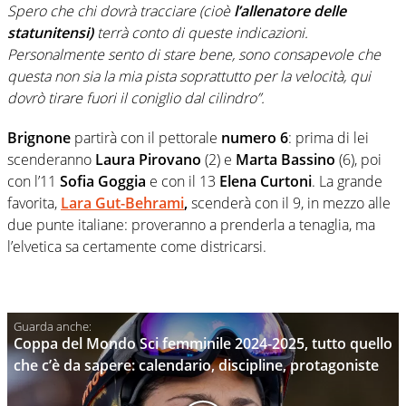
Spero che chi dovrà tracciare (cioè
l’allenatore delle
statunitensi)
terrà conto di queste indicazioni.
Personalmente sento di stare bene, sono consapevole che
questa non sia la mia pista soprattutto per la velocità, qui
dovrò tirare fuori il coniglio dal cilindro”.
Brignone
partirà con il pettorale
numero 6
: prima di lei
scenderanno
Laura Pirovano
(2) e
Marta Bassino
(6), poi
con l’11
Sofia Goggia
e con il 13
Elena Curtoni
. La grande
favorita,
Lara Gut-Behrami
,
scenderà con il 9, in mezzo alle
due punte italiane: proveranno a prenderla a tenaglia, ma
l’elvetica sa certamente come districarsi.
Coppa del Mondo Sci femminile 2024-2025, tutto quello
che c’è da sapere: calendario, discipline, protagoniste