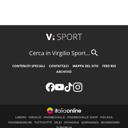
Cerca in Virgilio Sport...
CONTENUTI SPECIALI
CONTATTACI
MAPPA DEL SITO
FEED RSS
ARCHIVIO
LIBERO
VIRGILIO
PAGINEGIALLE
PAGINEGIALLE SHOP
PGCASA
PAGINEBIANCHE
TUTTOCITTÀ
DILEI
SIVIAGGIA
QUIFINANZA
BUONISSIMO
SUPEREVA