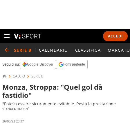
ACCEDI
SERIE B
CALENDARIO
CLASSIFICA
MARCATO
Seguici su:
Google Discover
Fonti preferite
CALCIO
SERIE B
Monza, Stroppa: "Quel gol dà
fastidio"
"Poteva essere sicuramente evitabile. Resta la prestazione
straordinaria"
26/05/22 23:37