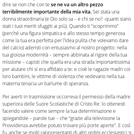
dire se non che con te
se ne va un altro pezzo
terribilmente importante della mia vita.
Sei stata una
donna straordinaria (e Dio solo sa – e chi se no? -quanti siano
stati i tuoi meriti sfuggiti ai più). Quando ti “scoprimmo”
(perché una figura simpatica e allo stesso tempo generosa
come la tua era perfetta per l’idea pulita che volevamo dare
del calcio) aderisti con entusiasmo al nostro progetto: nella
tua gioiosa modernità – sempre abbinata al rigore della tua
missione – capisti che quella era una strada importantissima
per aiutare chi si era affidato a te: e cioè le ragazze madri coi
loro bambini, le vittime di violenza che vedevano nella tua
materna tenacia un barlume di speranza.
Per averti in trasmissione occorreva il permesso della madre
superiora delle Suore Scolastiche di Cristo Re: lo ottenesti
facendo valere come sempre la tua determinazione e
spiegandole – parole tue – che “grazie alla televisione la
Provvidenza avrebbe potuto trovare più porte aperte”. E così
fu, anche se molti rappresentanti di altri ordini ecclesiastici si