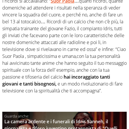
I ricordi si accavallano: “
Suor Paola
…quanti ricordi, quante
domeniche ad attendere i risultati nella speranza di veder
vincere la squadra del cuore, e perché no, anche di fare un
bel 13 al totocalcio… Ricordi di un calcio che non c’è più, la
simpatia trainante del giovane Fazio, il compianto Idris, tutti
gli inviati che facevano parte con le loro caratteristiche delle
nostre domeniche attaccati alle radioline e poi li, in
televisione dove si rivelavano in carne ed ossa” e infine: “Ciao
Suor Paola , simpaticissima e umana,con la tua personalità
hai avvicinato tante anime che hanno seguito il tuo messaggio
spirituale con la forza dell’ esempio, anche con la tua
passione e tifoseria del calcio
hai incoraggiato tanti
giovani e tanti bisognosi,
e un modo rivoluzionario di fare
televisione con la spiritualità che ti accompagna”.
La camera ardente e i funerali di Idris Sanneh, il
giornalista e tifoso juventino protagonista di "Quelli