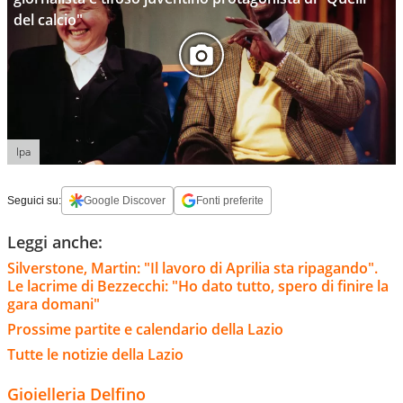
del calcio"
Ipa
Seguici su:
Google Discover
Fonti preferite
Leggi anche:
Silverstone, Martin: "Il lavoro di Aprilia sta ripagando".
Le lacrime di Bezzecchi: "Ho dato tutto, spero di finire la
gara domani"
Prossime partite e calendario della Lazio
Tutte le notizie della Lazio
Gioielleria Delfino