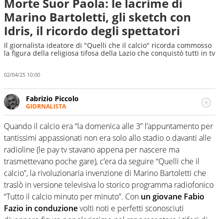
Morte Suor Paola: le lacrime di
Marino Bartoletti, gli sketch con
Idris, il ricordo degli spettatori
Il giornalista ideatore di "Quelli che il calcio" ricorda commosso
la figura della religiosa tifosa della Lazio che conquistò tutti in tv
02/04/25 10:00
Fabrizio Piccolo
GIORNALISTA
Nella sua carriera ha seguito numerose manifestazioni
sportive e collaborato con agenzie e testate. Esperienza,
Quando il calcio era “la domenica alle 3” l’appuntamento per
competenza, conoscenza e memoria storica. Si occupa
tantissimi appassionati non era solo allo stadio o davanti alle
prevalentemente di calcio
radioline (le pay tv stavano appena per nascere ma
trasmettevano poche gare), c’era da seguire “Quelli che il
calcio”, la rivoluzionaria invenzione di Marino Bartoletti che
traslò in versione televisiva lo storico programma radiofonico
“Tutto il calcio minuto per minuto”. Con
un giovane Fabio
Fazio in conduzione
volti noti e perfetti sconosciuti