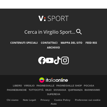
Cerca in Virgilio Sport...
CONTENUTI SPECIALI
CONTATTACI
MAPPA DEL SITO
FEED RSS
ARCHIVIO
LIBERO
VIRGILIO
PAGINEGIALLE
PAGINEGIALLE SHOP
PGCASA
PAGINEBIANCHE
TUTTOCITTÀ
DILEI
SIVIAGGIA
QUIFINANZA
BUONISSIMO
SUPEREVA
Chi siamo
Note Legali
Privacy
Cookie Policy
Preferenze sui cookie
Aiuto