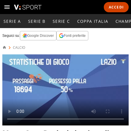
ACCEDI
SERIE A
SERIE B
SERIE C
COPPA ITALIA
CHAMP
Seguici su:
Google Discover
Fonti preferite
CALCIO