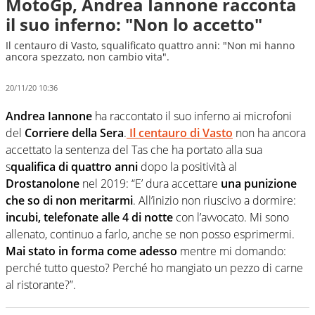
MotoGp, Andrea Iannone racconta
il suo inferno: "Non lo accetto"
Il centauro di Vasto, squalificato quattro anni: "Non mi hanno
ancora spezzato, non cambio vita".
20/11/20 10:36
Andrea Iannone
ha raccontato il suo inferno ai microfoni
del
Corriere della Sera
.
Il centauro di Vasto
non ha ancora
accettato la sentenza del Tas che ha portato alla sua
s
qualifica di quattro anni
dopo la positività al
Drostanolone
nel 2019: “E’ dura accettare
una punizione
che so di non meritarmi
. All’inizio non riuscivo a dormire:
incubi, telefonate alle 4 di notte
con l’avvocato. Mi sono
allenato, continuo a farlo, anche se non posso esprimermi.
Mai stato in forma come adesso
mentre mi domando:
perché tutto questo? Perché ho mangiato un pezzo di carne
al ristorante?”.