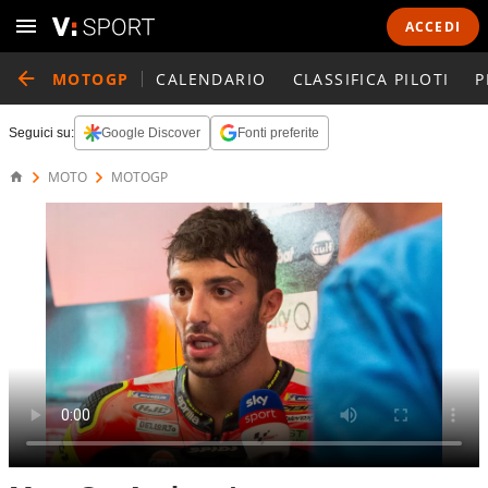
ACCEDI
MOTOGP
CALENDARIO
CLASSIFICA PILOTI
P
Seguici su:
Google Discover
Fonti preferite
MOTO
MOTOGP