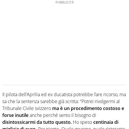
Il pilota dell’Aprilia ed ex ducatista potrebbe fare ricorso, ma
sa che la sentenza sarebbe già scritta: “Potrei rivolgermi al
Tribunale Civile svizzero
ma è un procedimento costoso e
forse inutile
anche perché sento il bisogno di
disintossicarmi da tutto questo.
Ho speso
centinaia di
migliaia di euro
. Per niente. Quale governo, quale ristorante