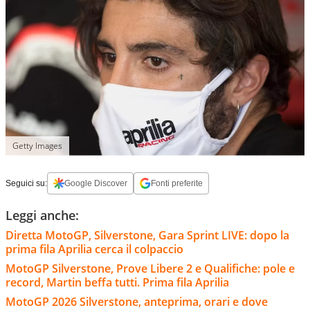
Getty Images
Seguici su:
Google Discover
Fonti preferite
Leggi anche:
Diretta MotoGP, Silverstone, Gara Sprint LIVE: dopo la
prima fila Aprilia cerca il colpaccio
MotoGP Silverstone, Prove Libere 2 e Qualifiche: pole e
record, Martin beffa tutti. Prima fila Aprilia
MotoGP 2026 Silverstone, anteprima, orari e dove