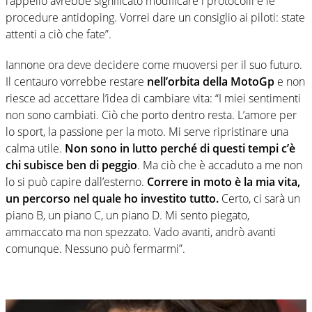
l’appello avrebbe significato modificare i protocolli e le
procedure antidoping. Vorrei dare un consiglio ai piloti: state
attenti a ciò che fate”.
Iannone ora deve decidere come muoversi per il suo futuro.
Il centauro vorrebbe restare
nell’orbita della MotoGp
e non
riesce ad accettare l’idea di cambiare vita: “I miei sentimenti
non sono cambiati. Ciò che porto dentro resta. L’amore per
lo sport, la passione per la moto. Mi serve ripristinare una
calma utile.
Non sono in lutto perché di questi tempi c’è
chi subisce ben di peggio
. Ma ciò che è accaduto a me non
lo si può capire dall’esterno.
Correre in moto è la mia vita,
un percorso nel quale ho investito tutto.
Certo, ci sarà un
piano B, un piano C, un piano D. Mi sento piegato,
ammaccato ma non spezzato. Vado avanti, andrò avanti
comunque. Nessuno può fermarmi”.