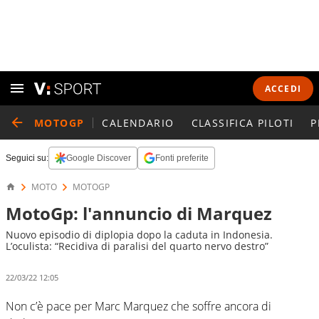
ACCEDI
MOTOGP
CALENDARIO
CLASSIFICA PILOTI
P
Seguici su:
Google Discover
Fonti preferite
MOTO
MOTOGP
MotoGp: l'annuncio di Marquez
Nuovo episodio di diplopia dopo la caduta in Indonesia.
L’oculista: “Recidiva di paralisi del quarto nervo destro”
22/03/22 12:05
Non c’è pace per Marc Marquez che soffre ancora di