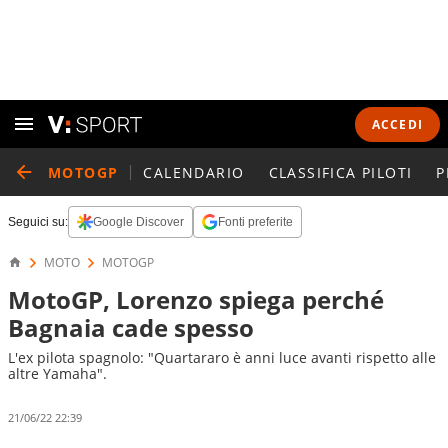
ACCEDI
MOTOGP
CALENDARIO
CLASSIFICA PILOTI
P
Seguici su:
Google Discover
Fonti preferite
MOTO
MOTOGP
MotoGP, Lorenzo spiega perché
Bagnaia cade spesso
L'ex pilota spagnolo: "Quartararo è anni luce avanti rispetto alle
altre Yamaha".
21/06/22 22:39