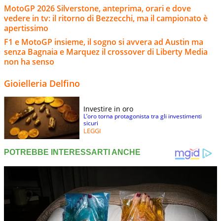
MotoGP 2026 Silverstone, anteprima, orari e dove
vedere in tv: il ritorno di Bezzecchi, ma il campionato è
apertissimo
F1 e MotoGP insieme, il sogno si avvera ad Austin ma
senza Bagnaia e Marquez il crossover di Liberty Media
non ha senso
Gioielleria Delfino
Investire in oro
L’oro torna protagonista tra gli investimenti
sicuri
LEGGI