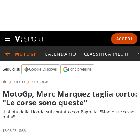
ACCEDI
MOTOGP
CALENDARIO
CLASSIFICA PILOTI
P
Seguici su:
Google Discover
Fonti preferite
MOTO
MOTOGP
MotoGp, Marc Marquez taglia corto:
"Le corse sono queste"
Il pilota della Honda sul contatto con Bagnaia: "Non è successo
nulla"
13/05/23 18:56