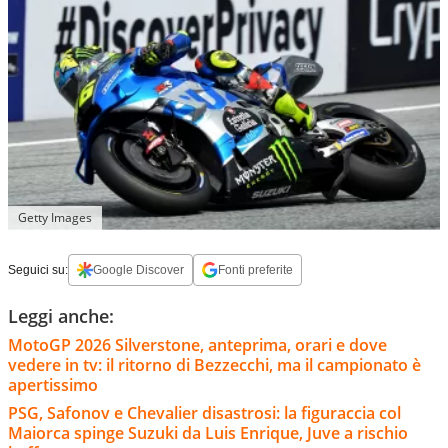
Getty Images
Seguici su:
Google Discover
Fonti preferite
Leggi anche:
MotoGP 2026 Silverstone, anteprima, orari e dove
vedere in tv: il ritorno di Bezzecchi, ma il campionato è
apertissimo
PSG, Safonov e Chevalier disastrosi: la figuraccia col
Maiorca spinge Suzuki da Luis Enrique, Juve a rischio