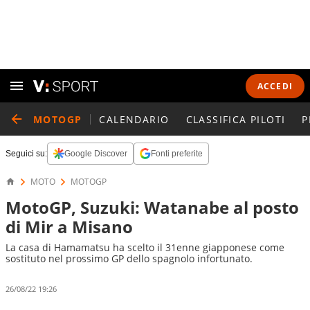
ACCEDI
MOTOGP
CALENDARIO
CLASSIFICA PILOTI
P
Seguici su:
Google Discover
Fonti preferite
MOTO
MOTOGP
MotoGP, Suzuki: Watanabe al posto
di Mir a Misano
La casa di Hamamatsu ha scelto il 31enne giapponese come
sostituto nel prossimo GP dello spagnolo infortunato.
26/08/22 19:26