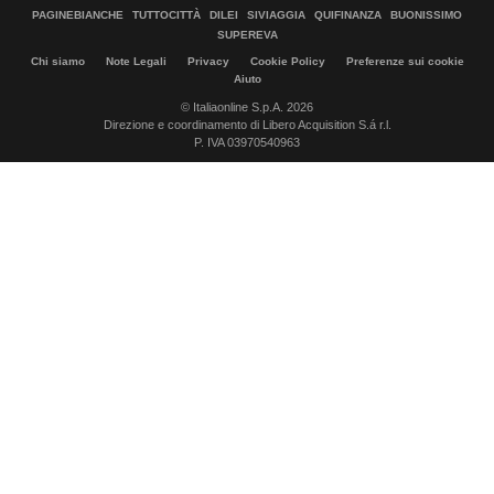
PAGINEBIANCHE
TUTTOCITTÀ
DILEI
SIVIAGGIA
QUIFINANZA
BUONISSIMO
SUPEREVA
Chi siamo
Note Legali
Privacy
Cookie Policy
Preferenze sui cookie
Aiuto
© Italiaonline S.p.A. 2026
Direzione e coordinamento di Libero Acquisition S.á r.l.
P. IVA 03970540963