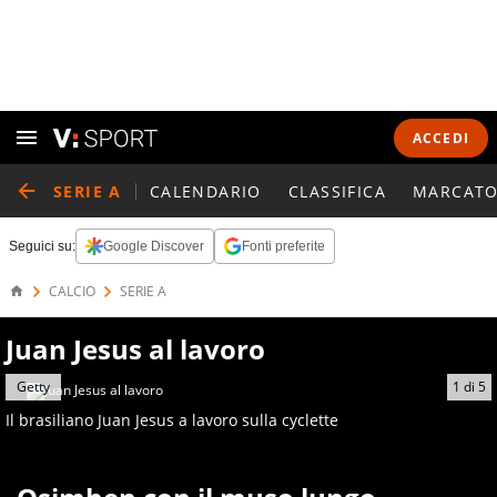
ACCEDI
SERIE A
CALENDARIO
CLASSIFICA
MARCATO
Seguici su:
Google Discover
Fonti preferite
CALCIO
SERIE A
Juan Jesus al lavoro
Getty
1
di
5
Il brasiliano Juan Jesus a lavoro sulla cyclette