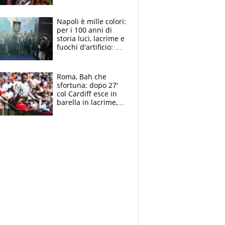
maglie, bandiere,
sciarpe, lacrime e
bigliettini
Napoli è mille colori:
per i 100 anni di
storia luci, lacrime e
fuochi d'artificio: De
Laurentiis salta al
coro anti-Juve
Roma, Bah che
sfortuna: dopo 27'
col Cardiff esce in
barella in lacrime,
Dybala rigore da
schiaffi, i giallorossi
prendono 3 gol in
45'