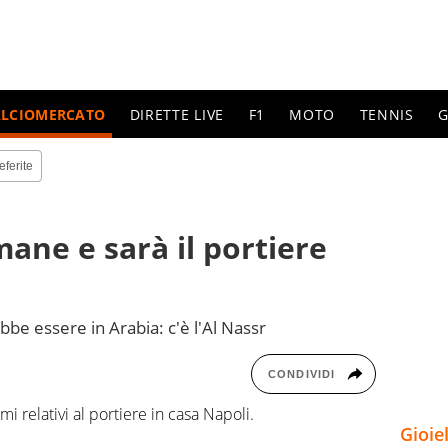
ALCIOMERCATO
DIRETTE LIVE
F1
MOTO
TENNIS
G
eferite
mane e sarà il portiere
bbe essere in Arabia: c'è l'Al Nassr
CONDIVIDI
i relativi al portiere in casa Napoli.
Gioie