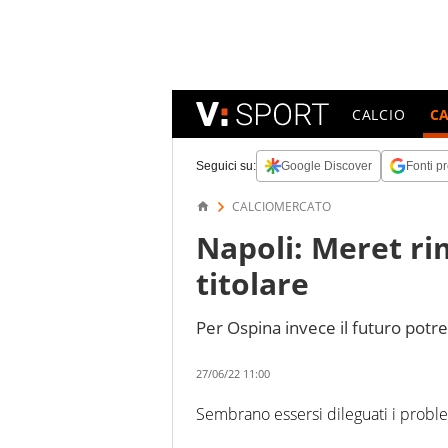
CALCIO
C
Seguici su:
Google Discover
Fonti pr
CALCIOMERCATO
Napoli: Meret ri
titolare
Per Ospina invece il futuro potre
27/06/22 11:00
Sembrano essersi dileguati i problem