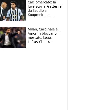
solo 1,4 milioni
Calciomercato: la
all'anno
Juve sogna Frattesi e
dà l’addio a
Koopmeiners,
Romero si allontana
dall’Inter, Fiorentina
scatenata
Milan, Cardinale e
Amorim bloccano il
mercato: Leao,
Loftus-Cheek,
Estupinian e
Gimenez in bilico,
Soulè e Osorio nel
mirino