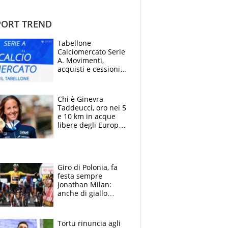
ORT TREND
Tabellone
Calciomercato Serie
A. Movimenti,
acquisti e cessioni:
estate 2026-27
Chi è Ginevra
Taddeucci, oro nei 5
e 10 km in acque
libere degli Europei
di Parigi 2026 che
ha dedicato la
medaglia al
fidanzato
Giro di Polonia, fa
festa sempre
Jonathan Milan:
anche di giallo
vestito, il friulano
non ha rivali (bene
Malucelli, terzo)
Tortu rinuncia agli