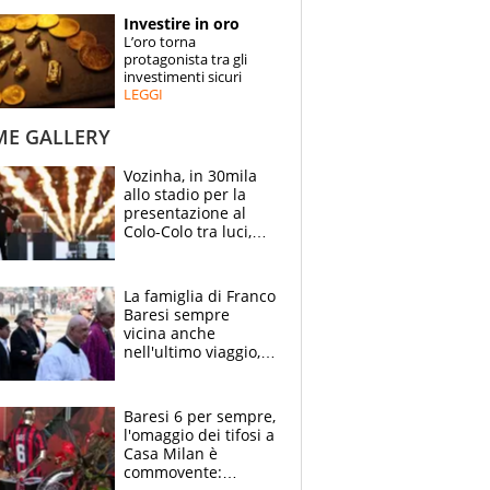
STORIE
Investire in oro
L’oro torna
SPECIALI
protagonista tra gli
investimenti sicuri
LEGGI
ESPERTI
ME GALLERY
CONTATTI
Vozinha, in 30mila
allo stadio per la
presentazione al
Colo-Colo tra luci,
spettacolo, elicotteri
e paracadutisti
La famiglia di Franco
Baresi sempre
vicina anche
nell'ultimo viaggio,
la moglie Maura, i
figli e i suoi cari
circondati
Baresi 6 per sempre,
dall'affetto dei tifosi
l'omaggio dei tifosi a
Casa Milan è
commovente: