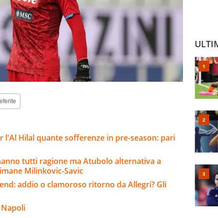
ULTI
eferite
l'Al Hilal quante sofferenze in pre-season: pari
 hanno tutti ragione ma Atubolo alternativa a
rimane Milinkovic-Savic
kend: addio o clamoroso ritorno da Allegri? Gli
 Napoli