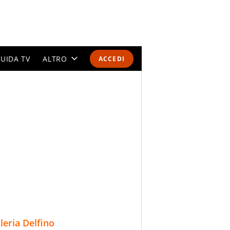
UIDA TV
ALTRO
ACCEDI
CALENDARI E CLASSIFICHE
ALTRI SPORT
MONDIALI 2026
OLIMPIADI
GOSSIP
LIFESTYLE
lleria Delfino