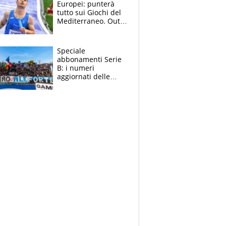
Europei: punterà
tutto sui Giochi del
Mediterraneo. Out
anche Zenoni e
Simonelli. Tamberi
in dubbio
Speciale
abbonamenti Serie
B: i numeri
aggiornati delle
venti squadre
cadette