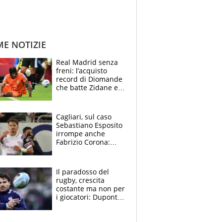
ME NOTIZIE
Real Madrid senza
freni: l’acquisto
record di Diomande
che batte Zidane e
Ronaldo. Vinicius
rinnova: le cifre
Cagliari, sul caso
Sebastiano Esposito
irrompe anche
Fabrizio Corona:
“Ecco cosa è
successo, ho le
prove”
Il paradosso del
rugby, crescita
costante ma non per
i giocatori: Dupont
(il più pagato al
mondo) guadagna