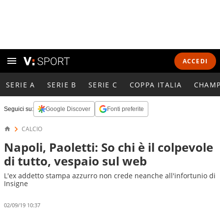
ACCEDI
SERIE A
SERIE B
SERIE C
COPPA ITALIA
CHAMP
Seguici su:
Google Discover
Fonti preferite
CALCIO
Napoli, Paoletti: So chi è il colpevole
di tutto, vespaio sul web
L'ex addetto stampa azzurro non crede neanche all'infortunio di
Insigne
02/09/19 10:37