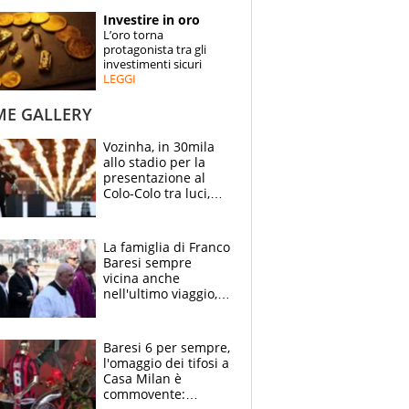
STORIE
Investire in oro
L’oro torna
SPECIALI
protagonista tra gli
investimenti sicuri
LEGGI
ESPERTI
ME GALLERY
CONTATTI
Vozinha, in 30mila
allo stadio per la
presentazione al
Colo-Colo tra luci,
spettacolo, elicotteri
e paracadutisti
La famiglia di Franco
Baresi sempre
vicina anche
nell'ultimo viaggio,
la moglie Maura, i
figli e i suoi cari
circondati
Baresi 6 per sempre,
dall'affetto dei tifosi
l'omaggio dei tifosi a
Casa Milan è
commovente: