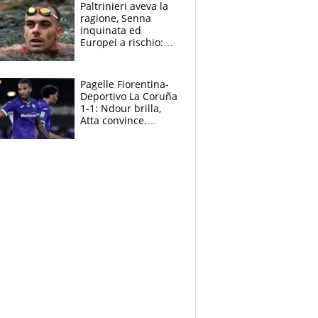
Paltrinieri aveva la
ragione, Senna
inquinata ed
Europei a rischio:
allenamenti fermi,
cosa succede
adesso
Pagelle Fiorentina-
Deportivo La Coruña
1-1: Ndour brilla,
Atta convince.
Pongracic rovina
tutto nel finale