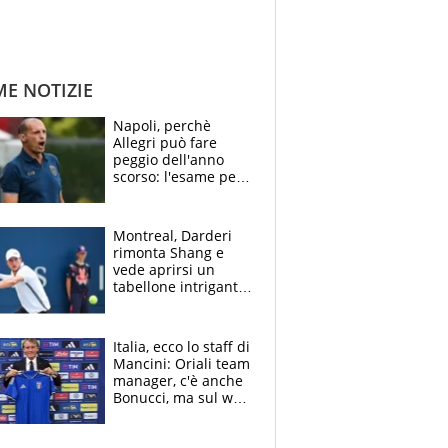
ME NOTIZIE
Napoli, perchè
Allegri può fare
peggio dell'anno
scorso: l'esame per
Manna, le colpe di
Conte e il gioco del
Monopoly
Montreal, Darderi
rimonta Shang e
vede aprirsi un
tabellone intrigante:
"Penso solo a
Borges, ma sono
felice del mio livello"
Italia, ecco lo staff di
Mancini: Oriali team
manager, c'è anche
Bonucci, ma sul web
infuria la polemica