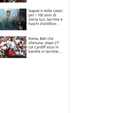
maglie, bandiere,
sciarpe, lacrime e
bigliettini
Napoli è mille colori:
per i 100 anni di
storia luci, lacrime e
fuochi d'artificio: De
Laurentiis salta al
coro anti-Juve
Roma, Bah che
sfortuna: dopo 27'
col Cardiff esce in
barella in lacrime,
Dybala rigore da
schiaffi, i giallorossi
prendono 3 gol in
45'