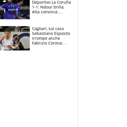
Deportivo La Coruña
1-1: Ndour brilla,
Atta convince.
Pongracic rovina
tutto nel finale
Cagliari, sul caso
Sebastiano Esposito
irrompe anche
Fabrizio Corona:
“Ecco cosa è
successo, ho le
prove”