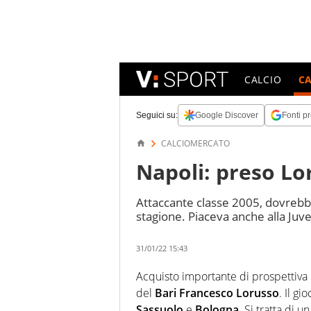
CALCIO
C
Seguici su:
Google Discover
Fonti pr
CALCIOMERCATO
Napoli: preso Lo
Attaccante classe 2005, dovrebbe 
stagione. Piaceva anche alla Juv
31/01/22 15:43
Acquisto importante di prospettiva 
del
Bari Francesco Lorusso
. Il gi
Sassuolo
e
Bologna
. Si tratta di u