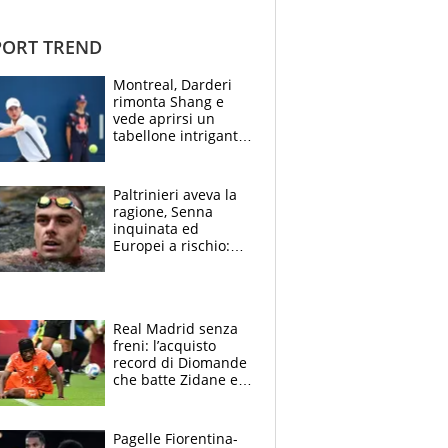
ORT TREND
Montreal, Darderi
rimonta Shang e
vede aprirsi un
tabellone intrigante:
"Penso solo a
Borges, ma sono
felice del mio livello"
Paltrinieri aveva la
ragione, Senna
inquinata ed
Europei a rischio:
allenamenti fermi,
cosa succede
adesso
Real Madrid senza
freni: l’acquisto
record di Diomande
che batte Zidane e
Ronaldo. Vinicius
rinnova: le cifre
Pagelle Fiorentina-