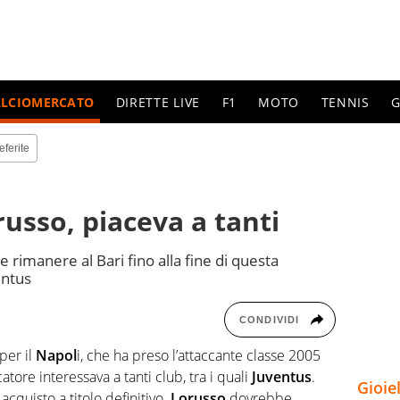
ALCIOMERCATO
DIRETTE LIVE
F1
MOTO
TENNIS
G
eferite
russo, piaceva a tanti
rimanere al Bari fino alla fine di questa
entus
CONDIVIDI
per il
Napol
i, che ha preso l’attaccante classe 2005
ocatore interessava a tanti club, tra i quali
Juventus
.
Gioie
n acquisto a titolo definitivo.
Lorusso
dovrebbe