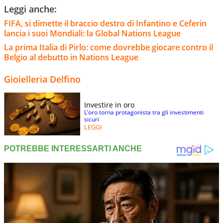
Leggi anche:
FIFA, si dimette il braccio destro di Infantino e Ceferin
lancia i suoi Mondiali: la Global Nations League
La prima Italia di Pirlo: come dovrebbe giocare contro il
Belgio al debutto in Nations League
Gioielleria Delfino
Investire in oro
L’oro torna protagonista tra gli investimenti
sicuri
LEGGI