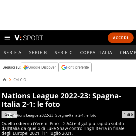
ACCEDI
SERIE A
SERIE B
SERIE C
COPPA ITALIA
CHAMP
Seguici su:
Google Discover
Fonti preferite
CALCIO
Nations League 2022-23: Spagna-
Italia 2-1: le foto
Getty
1
di
6
Quello odierno (Yeremi Pino – 2:54) è il gol più rapido subito
dall’Italia da quello di Luke Shaw contro l’Inghilterra in finale
degli Europei 2021, l’11 luglio 2021.