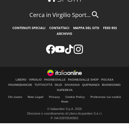
Cerca in Virgilio Sport...
CONTENUTI SPECIALI
CONTATTACI
MAPPA DEL SITO
FEED RSS
ARCHIVIO
LIBERO
VIRGILIO
PAGINEGIALLE
PAGINEGIALLE SHOP
PGCASA
PAGINEBIANCHE
TUTTOCITTÀ
DILEI
SIVIAGGIA
QUIFINANZA
BUONISSIMO
SUPEREVA
Chi siamo
Note Legali
Privacy
Cookie Policy
Preferenze sui cookie
Aiuto
© Italiaonline S.p.A. 2026
Direzione e coordinamento di Libero Acquisition S.á r.l.
P. IVA 03970540963