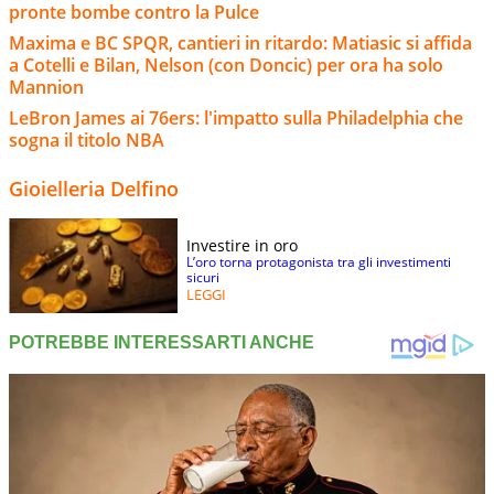
pronte bombe contro la Pulce
Maxima e BC SPQR, cantieri in ritardo: Matiasic si affida
a Cotelli e Bilan, Nelson (con Doncic) per ora ha solo
Mannion
LeBron James ai 76ers: l'impatto sulla Philadelphia che
sogna il titolo NBA
Gioielleria Delfino
Investire in oro
L’oro torna protagonista tra gli investimenti
sicuri
LEGGI