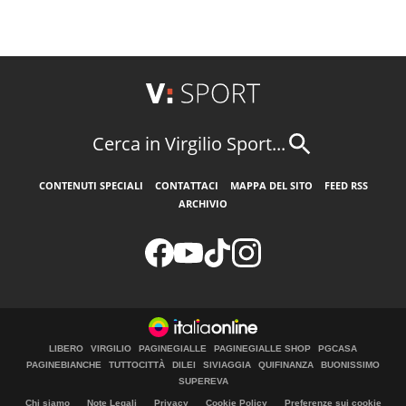
Cerca in Virgilio Sport...
CONTENUTI SPECIALI
CONTATTACI
MAPPA DEL SITO
FEED RSS
ARCHIVIO
LIBERO
VIRGILIO
PAGINEGIALLE
PAGINEGIALLE SHOP
PGCASA
PAGINEBIANCHE
TUTTOCITTÀ
DILEI
SIVIAGGIA
QUIFINANZA
BUONISSIMO
SUPEREVA
Chi siamo
Note Legali
Privacy
Cookie Policy
Preferenze sui cookie