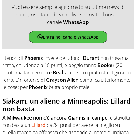
Vuoi essere sempre aggiornato su ultime news di
sport, risultati ed eventi live? Iscriviti al nostro
canale
WhatsApp
Entra nel canale WhatsApp
I tenori di
Phoenix
invece deludono:
Durant
non trova mai
ritmo, chiudendo a 18 punti, e peggio fanno
Booker
(20
punti, ma tanti errori)
e Beal
, anche loro piuttosto litigiosi col
ferro. L’infortunio di
Grayson Allen
complica ulteriormente
le cose: per
Phoenix
butta proprio male.
Siakam, un alieno a Minneapolis: Lillard
non basta
A Milwaukee non c’è ancora Giannis in campo
, e stavolta
non basta un
Lillard
da 34 punti per avere la meglio su
quella macchina offensiva che risponde al nome di Indiana.