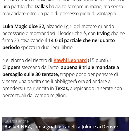
una partita che
Dallas
ha avuto sempre in mano, ma senza
mai andare oltre un paio di possesso pieni di vantaggio.
Luka Magic dice 32,
alzando i giri del motore quando
necessario e mostrandosi il leader che è, con
Irving
che ne
firma 23 cavalcando il
14-0 di parziale che nel quarto
periodo
spezza in due l’equilibrio.
Nel giorno del rientro di
Kawhi Leonard
(15 punti), i
Clippers
steccano dall’arco:
appena 8 triple mandate a
bersaglio sulle 30 tentate,
troppo poco per pensare di
vincere una partita che li obbligherà ora ad andare a
prendersi una rivincita in
Texas,
auspicando in serate con
percentuali dal campo migliori.
Basket NBA, consegnati gli anelli a Jokic e ai Denver