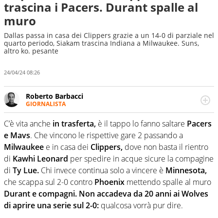
trascina i Pacers. Durant spalle al
muro
Dallas passa in casa dei Clippers grazie a un 14-0 di parziale nel
quarto periodo, Siakam trascina Indiana a Milwaukee. Suns,
altro ko. pesante
24/04/24 08:26
Roberto Barbacci
GIORNALISTA
Giornalista (pubblicista) sportivo a tutto campo, è il
tuttologo di Virgilio Sport. Provate a chiedergli di boxe, di
C’è vita anche
in trasferta,
è il tappo lo fanno saltare
Pacers
scherma, di volley o di curling: ve ne farà innamorare
e Mavs
. Che vincono le rispettive gare 2 passando a
Milwaukee
e in casa dei
Clippers,
dove non basta il rientro
di
Kawhi Leonard
per spedire in acque sicure la compagine
di
Ty Lue.
Chi invece continua solo a vincere è
Minnesota,
che scappa sul 2-0 contro
Phoenix
mettendo spalle al muro
Durant
e
compagni.
Non accadeva da 20 anni ai Wolves
di aprire una serie sul 2-0:
qualcosa vorrà pur dire.