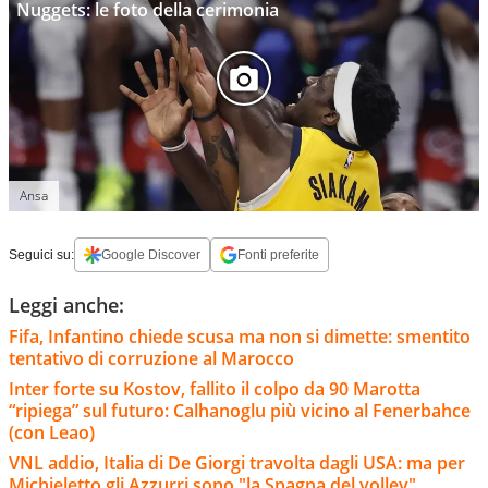
Nuggets: le foto della cerimonia
Ansa
Seguici su:
Google Discover
Fonti preferite
Leggi anche:
Fifa, Infantino chiede scusa ma non si dimette: smentito
tentativo di corruzione al Marocco
Inter forte su Kostov, fallito il colpo da 90 Marotta
“ripiega” sul futuro: Calhanoglu più vicino al Fenerbahce
(con Leao)
VNL addio, Italia di De Giorgi travolta dagli USA: ma per
Michieletto gli Azzurri sono "la Spagna del volley"