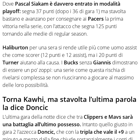
Dove
Pascal Siakam è davvero entrato in modalità
playoff:
segna 37 punti (dopo i 36 di gara 1) ma stavolta
bastano e avanzano per consegnare ai
Pacers
la prima
vittoria nella serie, con l’attacco che segna 125 punti
tornando alle medie di regular season.
Haliburton
per una sera si rende utile più come uomo assist
che come scorer (12 punti e 12 assist), ma i 20 punti di
Turner
aiutano alla causa. I
Bucks
senza
Giannis
dimostrano
di essere un po’ zoppi: una serie come questa rischia di
rivelarsi complessa se non riusciranno a giocare al massimo
delle loro possibilità.
Torna Kawhi, ma stavolta l’ultima parola
la dice Doncic
L’ultima gara della notte dice che tra
Clippers e Mavs sarà
una battaglia all’ultimo possesso.
Intanto quello giusto in
gara 2 l’azzecca
Doncic,
che con la
tripla che vale il +9
a un
minuto e mezzo dalla fine chiude sostanzialmente i conti di