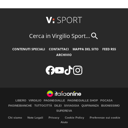
Cerca in Virgilio Sport...
CONTENUTI SPECIALI
CONTATTACI
MAPPA DEL SITO
FEED RSS
ARCHIVIO
LIBERO
VIRGILIO
PAGINEGIALLE
PAGINEGIALLE SHOP
PGCASA
PAGINEBIANCHE
TUTTOCITTÀ
DILEI
SIVIAGGIA
QUIFINANZA
BUONISSIMO
SUPEREVA
Chi siamo
Note Legali
Privacy
Cookie Policy
Preferenze sui cookie
Aiuto