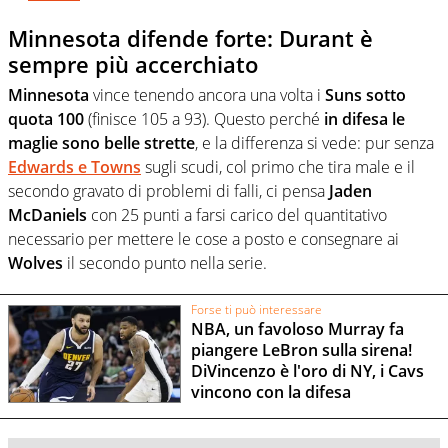
Minnesota difende forte: Durant è
sempre più accerchiato
Minnesota
vince tenendo ancora una volta i
Suns sotto
quota 100
(finisce 105 a 93). Questo perché
in difesa le
maglie sono belle strette
, e la differenza si vede: pur senza
Edwards
e
Towns
sugli scudi, col primo che tira male e il
secondo gravato di problemi di falli, ci pensa
Jaden
McDaniels
con 25 punti a farsi carico del quantitativo
necessario per mettere le cose a posto e consegnare ai
Wolves
il secondo punto nella serie.
Forse ti può interessare
NBA, un favoloso Murray fa
piangere LeBron sulla sirena!
DiVincenzo è l'oro di NY, i Cavs
vincono con la difesa