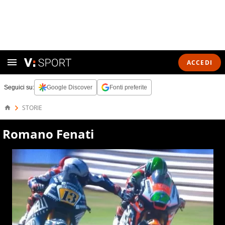
ACCEDI
Seguici su:
Google Discover
Fonti preferite
STORIE
Romano Fenati