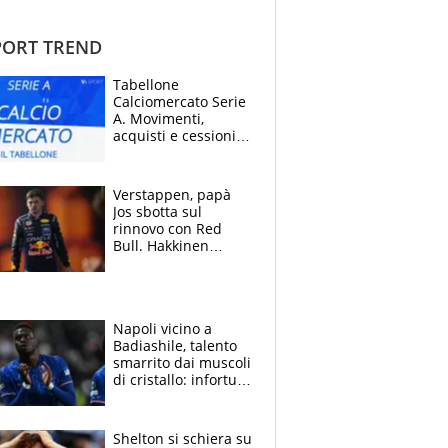
ORT TREND
Tabellone
Calciomercato Serie
A. Movimenti,
acquisti e cessioni:
estate 2026-27
Verstappen, papà
Jos sbotta sul
rinnovo con Red
Bull. Hakkinen
avverte McLaren:
“Prendere Max
sarebbe un rischio”
Napoli vicino a
Badiashile, talento
smarrito dai muscoli
di cristallo: infortuni
a raffica negli ultimi
3 anni
Shelton si schiera su