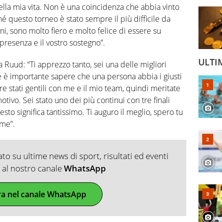
ella mia vita. Non è una coincidenza che abbia vinto
é questo torneo è stato sempre il più difficile da
i, sono molto fiero e molto felice di essere su
presenza e il vostro sostegno”.
ULTI
a Ruud: “Ti apprezzo tanto, sei una delle migliori
é è importante sapere che una persona abbia i giusti
pre stati gentili con me e il mio team, quindi meritate
ivo. Sei stato uno dei più continui con tre finali
sto significa tantissimo. Ti auguro il meglio, spero tu
 me”.
o su ultime news di sport, risultati ed eventi
ti al nostro canale
WhatsApp
ra nel canale WhatsApp