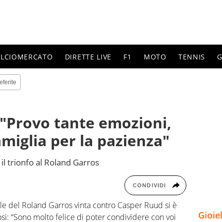
ALCIOMERCATO
DIRETTE LIVE
F1
MOTO
TENNIS
G
eferite
"Provo tante emozioni,
amiglia per la pazienza"
il trionfo al Roland Garros
CONDIVIDI
ale del Roland Garros vinta contro Casper Ruud si è
Gioie
fosi: “Sono molto felice di poter condividere con voi