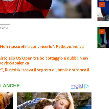
eferite
Non riuscirete a convincerlo". Petkovic indica
misto allo US Open tra boicottaggio e dubbi. New
okovic-Sabalenka
", Rusedski scova il segreto di Jannik e stronca il