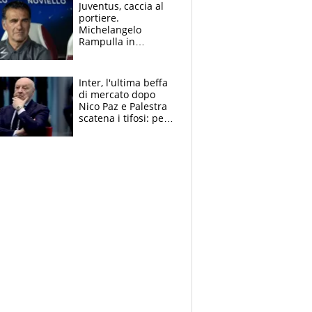
dopo il derby
Juventus, caccia al
portiere.
Michelangelo
Rampulla in
esclusiva: “Suzuki in
prestito dal PSG?
Roba da Lega Pro.
Inter, l'ultima beffa
Caprile profilo
di mercato dopo
giusto”
Nico Paz e Palestra
scatena i tifosi: per
Marotta una doccia
fredda