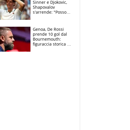
Sinner e Djokovic,
Shapovalov
s'arrende: "Posso
battere tutti tranne
Jannik e Alcaraz"
Genoa, De Rossi
prende 10 gol dal
Bournemouth:
figuraccia storica ed
è allarme per il
mercato di Lopez