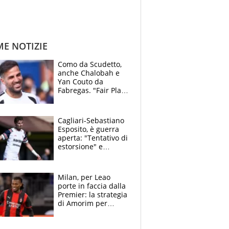
ME NOTIZIE
Como da Scudetto,
anche Chalobah e
Yan Couto da
Fabregas. "Fair Play
Finanziario?
Pagheremo la
multa"
Cagliari-Sebastiano
Esposito, è guerra
aperta: "Tentativo di
estorsione" e
"certificato medico
imbarazzante"
Milan, per Leao
porte in faccia dalla
Premier: la strategia
di Amorim per
recuperarlo e il
grazie ad Allegri