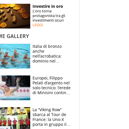
STORIE
Investire in oro
L’oro torna
SPECIALI
protagonista tra gli
investimenti sicuri
LEGGI
ESPERTI
ME GALLERY
CONTATTI
Italia di bronzo
anche
nell’acrobatica:
dominio nel
medagliere, ora
tocca a Ceccon, Curti
e compagni
Europei, Filippo
continuare
Pelati d’argento nel
solo tecnico: l’erede
di Minisini continua
a stupire, Los
Angeles è già nel
mirino
La “Viking Row”
sbarca al Tour de
France: la Uno-X
porta in gruppo il