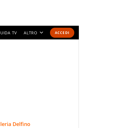
UIDA TV
ALTRO
ACCEDI
CALENDARI E CLASSIFICHE
ALTRI SPORT
MONDIALI 2026
OLIMPIADI
GOSSIP
LIFESTYLE
lleria Delfino