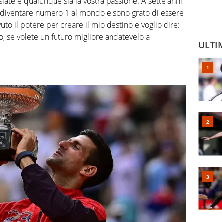
iate e qualunque sia la vostra passione. A sette anni
 diventare numero 1 al mondo e sono grato di essere
to il potere per creare il mio destino e voglio dire:
o, se volete un futuro migliore andatevelo a
ULTI