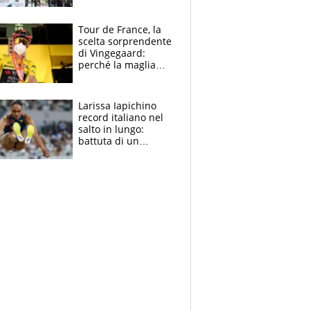
rito della Norvegia
di Haaland e
compagni
Tour de France, la
scelta sorprendente
di Vingegaard:
perché la maglia
gialla indossa la
mascherina, il
rischio da evitare
Larissa Iapichino
record italiano nel
salto in lungo:
battuta di un
centimetro mamma
Fiona May