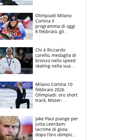
il pattinaggio:
giornata storica per
l'Italia
Olimpiadi Milano
Cortina il
programma di oggi
8 febbraio, gli
italiani in gara e
dove vederli in tv
Chi è Riccardo
Lorello, medaglia di
bronzo nello speed
skating nella sua
Rho alle Olimpiadi
di Milano Cortina
Milano Cortina 10
febbraio 2026
Olimpiadi: oro short
track, Moser-
Constantini di
bronzo, strepitoso
Grassl nel
Jake Paul piange per
pattinaggio
Jutta Leerdam:
lacrime di gioia
dopo l’oro olimpico
da record della