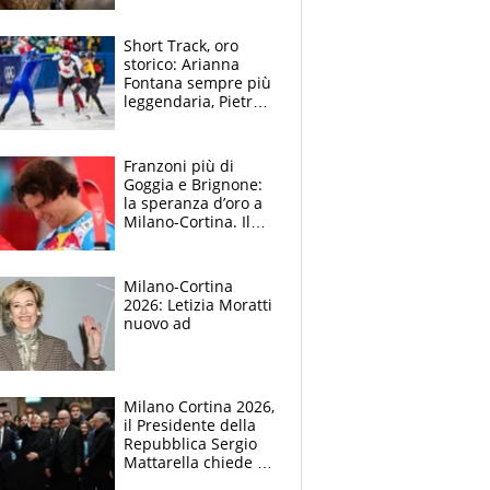
fidanzata
Short Track, oro
storico: Arianna
Fontana sempre più
leggendaria, Pietro
Sighel e la "piroetta"
della vittoria
Franzoni più di
Goggia e Brignone:
la speranza d’oro a
Milano-Cortina. Il
sogno di Giovanni
nel ricordo di
Franzoso
Milano-Cortina
2026: Letizia Moratti
nuovo ad
Milano Cortina 2026,
il Presidente della
Repubblica Sergio
Mattarella chiede la
tregua olimpica