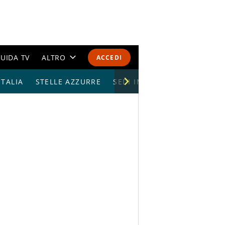
UIDA TV
ALTRO
ACCEDI
TALIA
STELLE AZZURRE
CALENDARI E CLASSIFICHE
SEDI IMPIANTI
ALTRI SPORT
MONDIALI 2026
OLIMPIADI
GOSSIP
LIFESTYLE