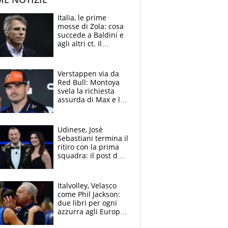
Italia, le prime
mosse di Zola: cosa
succede a Baldini e
agli altri ct. Il
Borussia tenta un
altro sgarbo agli
azzurri
Verstappen via da
Red Bull: Montoya
svela la richiesta
assurda di Max e lo
avverte: “Sicuro
Mercedes e
McLaren siano
Udinese, Josè
meglio?”
Sebastiani termina il
ritiro con la prima
squadra: il post del
figlio di Amadeus e
Sanremo sullo
sfondo
Italvolley, Velasco
come Phil Jackson:
due libri per ogni
azzurra agli Europei.
Quello per Sylla è