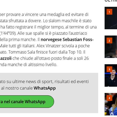
 per provare a vincere una medaglia ed evitare di
 stata sfruttata a dovere. Lo slalom maschile è stato
 ha fatto registrare il miglior tempo, al termine di una
4″09). Alle sue spalle si è piazzato l’austriaco
 della prima manche. Il
norvegese Sebastian Foss-
ale tutti gli italiani. Alex Vinatzer scivola a poche
ato. Tommaso Sala finisce fuori dalla Top 10. Il
Razzoli
che chiude all’ottavo posto finale a soli 26
da manche di altissimo livello.
o su ultime news di sport, risultati ed eventi
ti al nostro canale
WhatsApp
ra nel canale WhatsApp