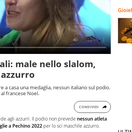
Gioie
li: male nello slalom,
 azzurro
re a casa una medaglia, nessun italiano sul podio.
 al francese Noel.
CONDIVIDI
de agli azzurri. Il podio non prevede
nessun atleta
lie a Pechino 2022
per lo sci maschile azzurro.
ULTI