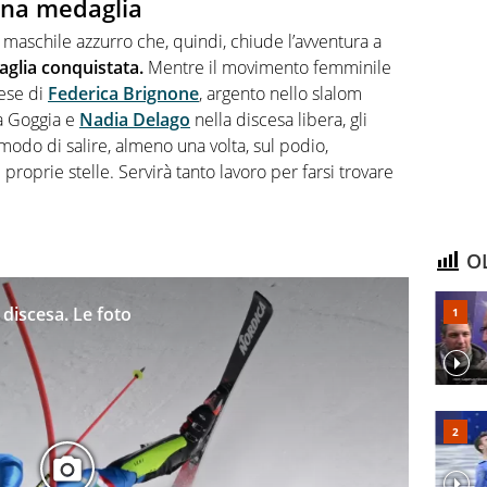
una medaglia
 maschile azzurro che, quindi, chiude l’avventura a
glia conquistata.
Mentre il movimento femminile
rese di
Federica Brignone
, argento nello slalom
ia Goggia e
Nadia Delago
nella discesa libera, gli
l modo di salire, almeno una volta, sul podio,
oprie stelle. Servirà tanto lavoro per farsi trovare
OL
discesa. Le foto