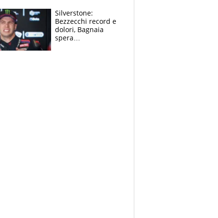
“geniale”
Silverstone:
Bezzecchi record e
dolori, Bagnaia
spera
nell'antidolorifico,
Marquez si tira fuori
e vota Aprilia