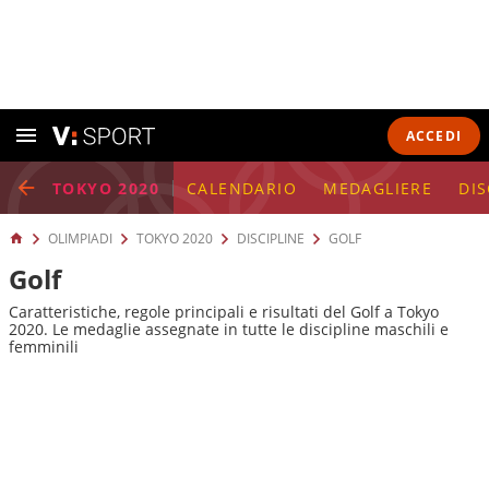
ACCEDI
TOKYO 2020
CALENDARIO
MEDAGLIERE
DIS
OLIMPIADI
TOKYO 2020
DISCIPLINE
GOLF
Golf
Caratteristiche, regole principali e risultati del Golf a Tokyo
2020. Le medaglie assegnate in tutte le discipline maschili e
femminili