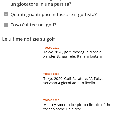
Rosso
complessiva che si aggira tra i 5500 e i 6500 m
un giocatore in una partita?
Può usarne fino a un massimo di 14
Quanti guanti può indossare il golfista?
Uno solo sulla mano che impugna il bastone nella parte
Cosa è il tee nel golf?
più alta
E' una piccola T di plastica su cui si posiziona la pallina
per iniziare il gioco
Le ultime notizie su golf
TOKYO 2020
Tokyo 2020, golf: medaglia d'oro a
Xander Schauffele. Italiani lontani
TOKYO 2020
Tokyo 2020, Golf-Paratore: “A Tokyo
servono 4 giorni ad alto livello"
TOKYO 2020
McIlroy smonta lo spirito olimpico: "Un
torneo come un altro"