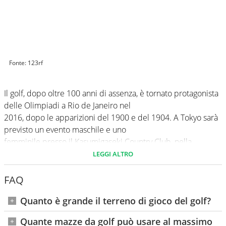
Fonte: 123rf
Il golf, dopo oltre 100 anni di assenza, è tornato protagonista
delle Olimpiadi a Rio de Janeiro nel
2016, dopo le apparizioni del 1900 e del 1904. A Tokyo sarà
previsto un evento maschile e uno
femminile presso il Kasumigaseki Country Club, nella
prefettura di Saitama. Alle Olimpiadi di Tokyo si assegnano 2
LEGGI ALTRO
medaglie nel golf: per il singolare maschile e femminile.
FAQ
Azzurri in gara nel golf
Quanto è grande il terreno di gioco del golf?
L’Italia partecipa con 4 concorrenti: Guido
Migliozzi
;
Francesco
Molinari
; Giulia
Molinaro
; Lucrezia
Colombotto
Un campo medio di 18 buche ha una lunghezza
Quante mazze da golf può usare al massimo