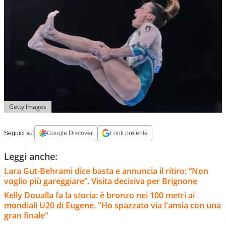
Getty Images
Seguici su:
Google Discover
Fonti preferite
Leggi anche:
Lara Gut-Behrami dice basta e annuncia il ritiro: “Non
voglio più gareggiare”. Visita decisiva per Brignone
Kelly Doualla fa la storia: è bronzo nei 100 metri ai
mondiali U20 di Eugene. "Ho spazzato via l'ansia con una
gran finale"