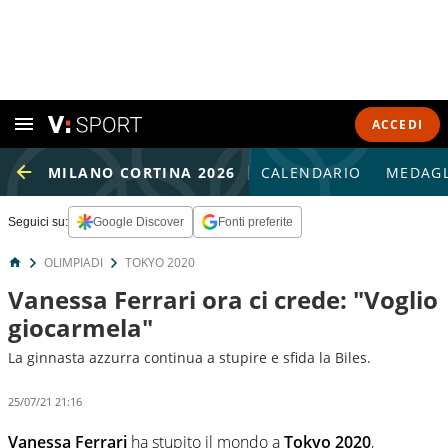
ACCEDI
MILANO CORTINA 2026
CALENDARIO
MEDAGL
Seguici su:
Google Discover
Fonti preferite
OLIMPIADI
TOKYO 2020
Vanessa Ferrari ora ci crede: "Voglio
giocarmela"
La ginnasta azzurra continua a stupire e sfida la Biles.
25/07/21 21:16
Vanessa Ferrari
ha stupito il mondo a
Tokyo 2020
,