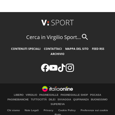
Cerca in Virgilio Sport...
CONTENUTI SPECIALI
CONTATTACI
MAPPA DEL SITO
FEED RSS
ARCHIVIO
LIBERO
VIRGILIO
PAGINEGIALLE
PAGINEGIALLE SHOP
PGCASA
PAGINEBIANCHE
TUTTOCITTÀ
DILEI
SIVIAGGIA
QUIFINANZA
BUONISSIMO
SUPEREVA
Chi siamo
Note Legali
Privacy
Cookie Policy
Preferenze sui cookie
Aiuto