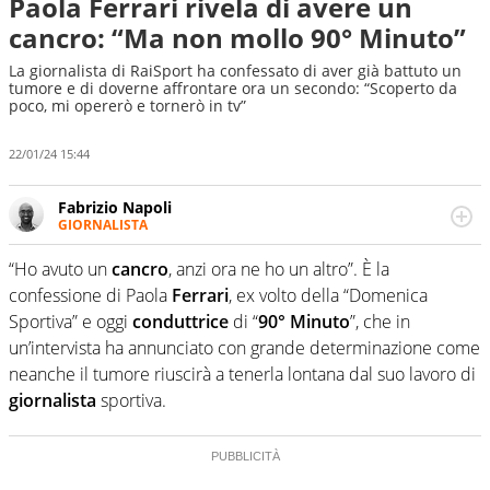
Paola Ferrari rivela di avere un
cancro: “Ma non mollo 90° Minuto”
La giornalista di RaiSport ha confessato di aver già battuto un
tumore e di doverne affrontare ora un secondo: “Scoperto da
poco, mi opererò e tornerò in tv”
22/01/24 15:44
Fabrizio Napoli
GIORNALISTA
Giornalista professionista, per Virgilio Sport segue anche
il calcio ma è con la pallanuoto che esalta competenze e
“Ho avuto un
cancro
, anzi ora ne ho un altro”. È la
passioni. Cura la comunicazione di HaBaWaBa, il più
confessione di Paola
Ferrari
, ex volto della “Domenica
grande festival di waterpolo per bambini al mondo
Sportiva” e oggi
conduttrice
di “
90° Minuto
”, che in
un’intervista ha annunciato con grande determinazione come
neanche il tumore riuscirà a tenerla lontana dal suo lavoro di
giornalista
sportiva.