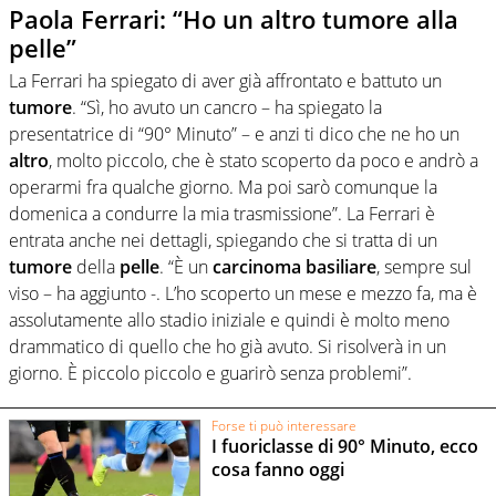
Paola Ferrari: “Ho un altro tumore alla
pelle”
La Ferrari ha spiegato di aver già affrontato e battuto un
tumore
. “Sì, ho avuto un cancro – ha spiegato la
presentatrice di “90° Minuto” – e anzi ti dico che ne ho un
altro
, molto piccolo, che è stato scoperto da poco e andrò a
operarmi fra qualche giorno. Ma poi sarò comunque la
domenica a condurre la mia trasmissione”. La Ferrari è
entrata anche nei dettagli, spiegando che si tratta di un
tumore
della
pelle
. “È un
carcinoma
basiliare
, sempre sul
viso – ha aggiunto -. L’ho scoperto un mese e mezzo fa, ma è
assolutamente allo stadio iniziale e quindi è molto meno
drammatico di quello che ho già avuto. Si risolverà in un
giorno. È piccolo piccolo e guarirò senza problemi”.
Forse ti può interessare
I fuoriclasse di 90° Minuto, ecco
cosa fanno oggi