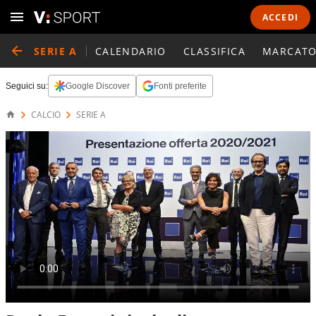
ACCEDI
SERIE A
CALENDARIO
CLASSIFICA
MARCATO
Seguici su:
Google Discover
Fonti preferite
CALCIO
SERIE A