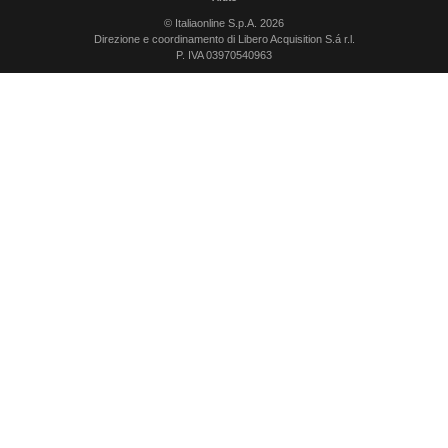
© Italiaonline S.p.A. 2026
Direzione e coordinamento di Libero Acquisition S.á r.l.
P. IVA 03970540963