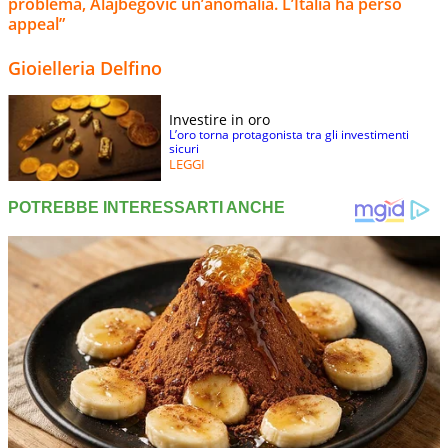
problema, Alajbegovic un’anomalia. L’Italia ha perso
appeal”
Gioielleria Delfino
Investire in oro
L’oro torna protagonista tra gli investimenti
sicuri
LEGGI