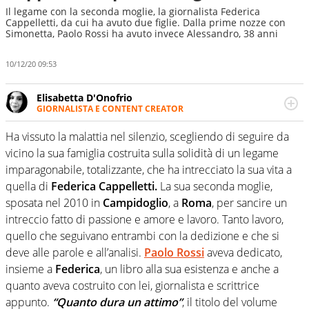
Il legame con la seconda moglie, la giornalista Federica
Cappelletti, da cui ha avuto due figlie. Dalla prime nozze con
Simonetta, Paolo Rossi ha avuto invece Alessandro, 38 anni
10/12/20 09:53
Elisabetta D'Onofrio
GIORNALISTA E CONTENT CREATOR
Giornalista professionista dal 2007, scrive per curiosità
personale e necessità: soprattutto di calcio, di sport e dei
Ha vissuto la malattia nel silenzio, scegliendo di seguire da
suoi protagonisti, concedendosi innocenti evasioni
vicino la sua famiglia costruita sulla solidità di un legame
nell'ambito della creazione di format. Un tempo ala
imparagonabile, totalizzante, che ha intrecciato la sua vita a
destra, oggi si sente a suo agio nel ruolo di libero. Cura
quella di
Federica Cappelletti.
La sua seconda moglie,
una classifica riservata dei migliori 5 calciatori di sempre.
sposata nel 2010 in
Campidoglio
, a
Roma
, per sancire un
intreccio fatto di passione e amore e lavoro. Tanto lavoro,
quello che seguivano entrambi con la dedizione e che si
deve alle parole e all’analisi.
Paolo Rossi
aveva dedicato,
insieme a
Federica
, un libro alla sua esistenza e anche a
quanto aveva costruito con lei, giornalista e scrittrice
appunto.
“Quanto dura un attimo”
, il titolo del volume