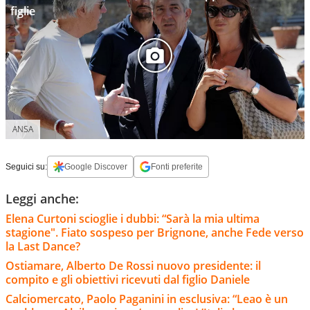
figlie
ANSA
Seguici su:
Google Discover
Fonti preferite
Leggi anche:
Elena Curtoni scioglie i dubbi: “Sarà la mia ultima
stagione". Fiato sospeso per Brignone, anche Fede verso
la Last Dance?
Ostiamare, Alberto De Rossi nuovo presidente: il
compito e gli obiettivi ricevuti dal figlio Daniele
Calciomercato, Paolo Paganini in esclusiva: “Leao è un