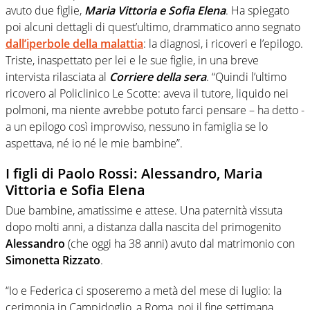
avuto due figlie,
Maria Vittoria e Sofia Elena
. Ha spiegato
poi alcuni dettagli di quest’ultimo, drammatico anno segnato
dall’iperbole della malattia
: la diagnosi, i ricoveri e l’epilogo.
Triste, inaspettato per lei e le sue figlie, in una breve
intervista rilasciata al
Corriere della sera
. “Quindi l’ultimo
ricovero al Policlinico Le Scotte: aveva il tutore, liquido nei
polmoni, ma niente avrebbe potuto farci pensare – ha detto -
a un epilogo così improvviso, nessuno in famiglia se lo
aspettava, né io né le mie bambine”.
I figli di Paolo Rossi: Alessandro, Maria
Vittoria e Sofia Elena
Due bambine, amatissime e attese. Una paternità vissuta
dopo molti anni, a distanza dalla nascita del primogenito
Alessandro
(che oggi ha 38 anni) avuto dal matrimonio con
Simonetta Rizzato
.
“Io e Federica ci sposeremo a metà del mese di luglio: la
cerimonia in Campidoglio, a Roma, poi il fine settimana