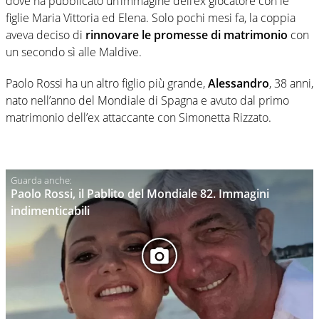
dove ha pubblicato un’immagine dell’ex giocatore con le
figlie Maria Vittoria ed Elena. Solo pochi mesi fa, la coppia
aveva deciso di
rinnovare le promesse di matrimonio
con
un secondo sì alle Maldive.
Paolo Rossi ha un altro figlio più grande,
Alessandro
, 38 anni,
nato nell’anno del Mondiale di Spagna e avuto dal primo
matrimonio dell’ex attaccante con Simonetta Rizzato.
Paolo Rossi, il Pablito del Mondiale 82. Immagini
indimenticabili