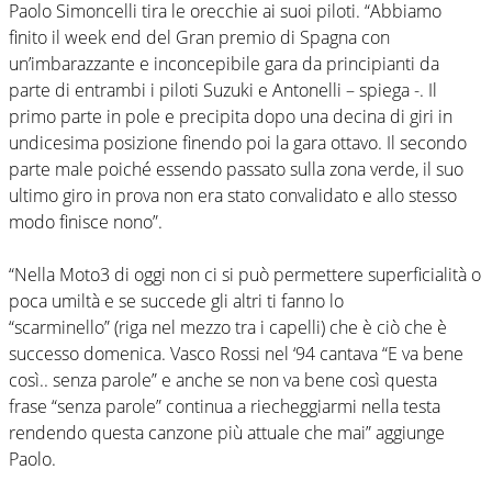
Paolo Simoncelli tira le orecchie ai suoi piloti. “Abbiamo
finito il week end del Gran premio di Spagna con
un’imbarazzante e inconcepibile gara da principianti da
parte di entrambi i piloti Suzuki e Antonelli – spiega -. Il
primo parte in pole e precipita dopo una decina di giri in
undicesima posizione finendo poi la gara ottavo. Il secondo
parte male poiché essendo passato sulla zona verde, il suo
ultimo giro in prova non era stato convalidato e allo stesso
modo finisce nono”.
“Nella Moto3 di oggi non ci si può permettere superficialità o
poca umiltà e se succede gli altri ti fanno lo
“scarminello” (riga nel mezzo tra i capelli) che è ciò che è
successo domenica. Vasco Rossi nel ‘94 cantava “E va bene
così.. senza parole” e anche se non va bene così questa
frase “senza parole” continua a riecheggiarmi nella testa
rendendo questa canzone più attuale che mai” aggiunge
Paolo.