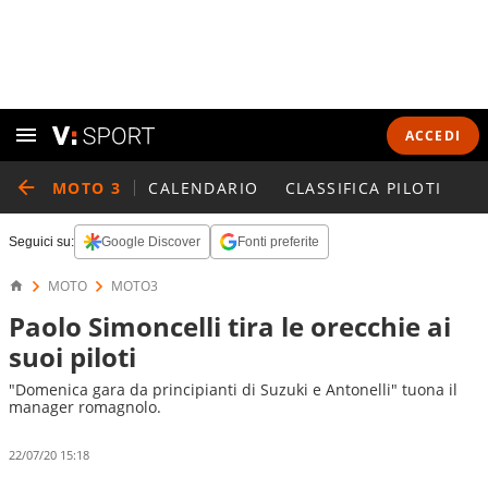
ACCEDI
MOTO 3
CALENDARIO
CLASSIFICA PILOTI
Seguici su:
Google Discover
Fonti preferite
MOTO
MOTO3
Paolo Simoncelli tira le orecchie ai
suoi piloti
"Domenica gara da principianti di Suzuki e Antonelli" tuona il
manager romagnolo.
22/07/20 15:18