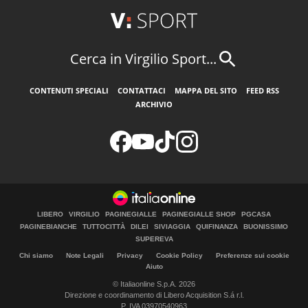
Cerca in Virgilio Sport...
CONTENUTI SPECIALI
CONTATTACI
MAPPA DEL SITO
FEED RSS
ARCHIVIO
LIBERO
VIRGILIO
PAGINEGIALLE
PAGINEGIALLE SHOP
PGCASA
PAGINEBIANCHE
TUTTOCITTÀ
DILEI
SIVIAGGIA
QUIFINANZA
BUONISSIMO
SUPEREVA
Chi siamo
Note Legali
Privacy
Cookie Policy
Preferenze sui cookie
Aiuto
© Italiaonline S.p.A. 2026
Direzione e coordinamento di Libero Acquisition S.á r.l.
P. IVA 03970540963