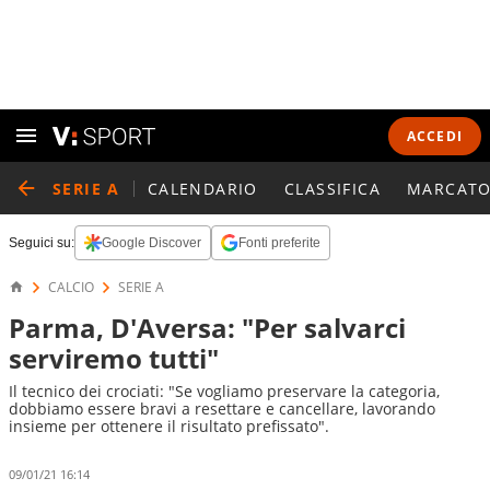
ACCEDI
SERIE A
CALENDARIO
CLASSIFICA
MARCATO
Seguici su:
Google Discover
Fonti preferite
CALCIO
SERIE A
Parma, D'Aversa: "Per salvarci
serviremo tutti"
Il tecnico dei crociati: "Se vogliamo preservare la categoria,
dobbiamo essere bravi a resettare e cancellare, lavorando
insieme per ottenere il risultato prefissato".
09/01/21 16:14