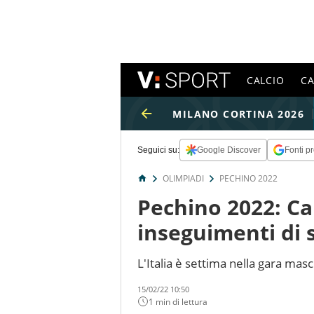
CALCIO
C
MILANO CORTINA 2026
Seguici su:
Google Discover
Fonti pr
OLIMPIADI
PECHINO 2022
Pechino 2022: C
inseguimenti di 
L'Italia è settima nella gara masc
15/02/22 10:50
1 min di lettura