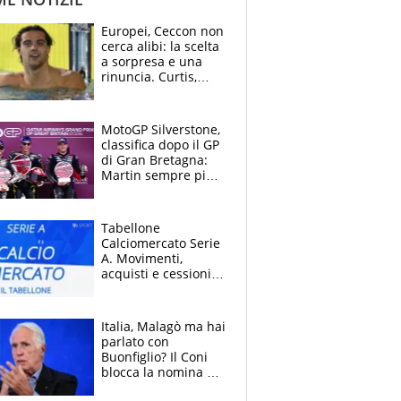
Europei, Ceccon non
cerca alibi: la scelta
a sorpresa e una
rinuncia. Curtis,
momento della
verità: “La pressione
c’è”
MotoGP Silverstone,
classifica dopo il GP
di Gran Bretagna:
Martin sempre più
leader, ma
Bezzecchi avanza
Tabellone
Calciomercato Serie
A. Movimenti,
acquisti e cessioni:
estate 2026-27
Italia, Malagò ma hai
parlato con
Buonfiglio? Il Coni
blocca la nomina di
Diana Bianchedi