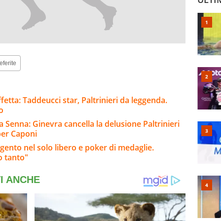
eferite
ffetta: Taddeucci star, Paltrinieri da leggenda.
o
a Senna: Ginevra cancella la delusione Paltrinieri
per Caponi
rgento nel solo libero e poker di medaglie.
o tanto"