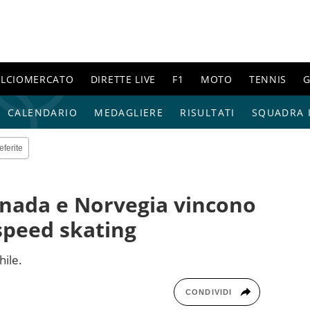
ALCIOMERCATO
DIRETTE LIVE
F1
MOTO
TENNIS
G
CALENDARIO
MEDAGLIERE
RISULTATI
SQUADRA I
eferite
anada e Norvegia vincono
speed skating
hile.
CONDIVIDI