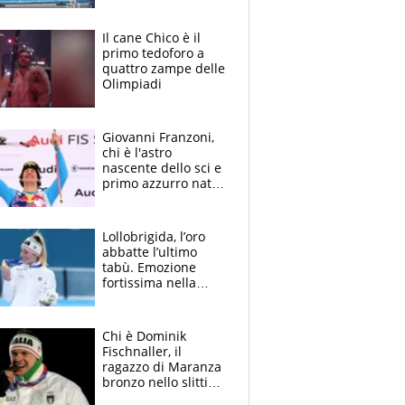
cerimonia
d’apertura
Il cane Chico è il
primo tedoforo a
quattro zampe delle
Olimpiadi
Giovanni Franzoni,
chi è l'astro
nascente dello sci e
primo azzurro nato
dopo il 2000 a
vincere a Kitzbühel
Lollobrigida, l’oro
abbatte l’ultimo
tabù. Emozione
fortissima nella
telecronaca Rai,
Nenzi scoppia a
piangere
Chi è Dominik
Fischnaller, il
ragazzo di Maranza
bronzo nello slittino
a Milano Cortina: