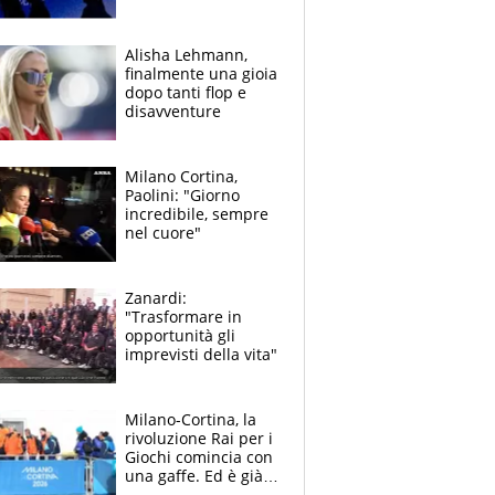
2026: "Credo in
Federica Brignone"
Alisha Lehmann,
finalmente una gioia
dopo tanti flop e
disavventure
Milano Cortina,
Paolini: "Giorno
incredibile, sempre
nel cuore"
Zanardi:
"Trasformare in
opportunità gli
imprevisti della vita"
Milano-Cortina, la
rivoluzione Rai per i
Giochi comincia con
una gaffe. Ed è già
polemica per la