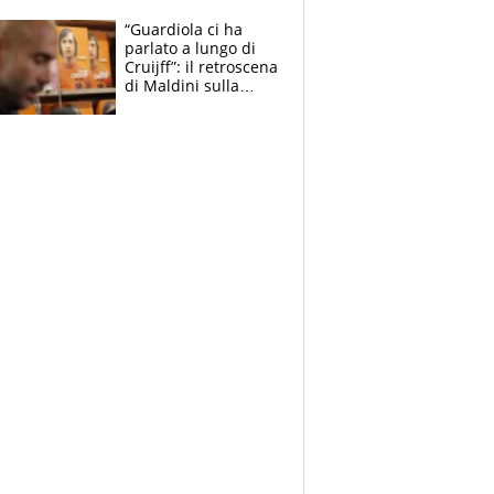
“Guardiola ci ha
parlato a lungo di
Cruijff”: il retroscena
di Maldini sulla
Nazionale e sul
sogno interrotto