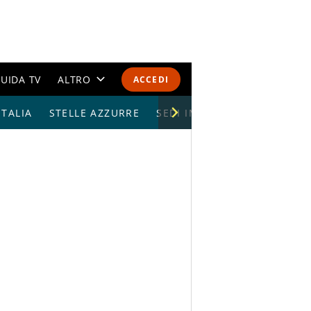
UIDA TV
ALTRO
ACCEDI
TALIA
STELLE AZZURRE
CALENDARI E CLASSIFICHE
SEDI IMPIANTI
ALTRI SPORT
MONDIALI 2026
OLIMPIADI
GOSSIP
LIFESTYLE