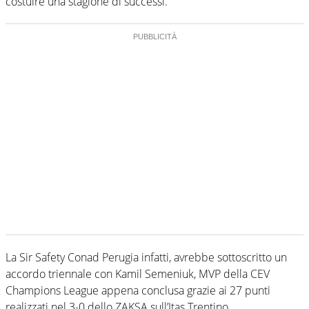
costuire una stagione di successi.
La Sir Safety Conad Perugia infatti, avrebbe sottoscritto un
accordo triennale con Kamil Semeniuk, MVP della CEV
Champions League appena conclusa grazie ai 27 punti
realizzati nel 3-0 dello ZAKSA sull’Itas Trentino.