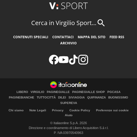
Cerca in Virgilio Sport...
CONTENUTI SPECIALI
CONTATTACI
MAPPA DEL SITO
FEED RSS
ARCHIVIO
LIBERO
VIRGILIO
PAGINEGIALLE
PAGINEGIALLE SHOP
PGCASA
PAGINEBIANCHE
TUTTOCITTÀ
DILEI
SIVIAGGIA
QUIFINANZA
BUONISSIMO
SUPEREVA
Chi siamo
Note Legali
Privacy
Cookie Policy
Preferenze sui cookie
Aiuto
© Italiaonline S.p.A. 2026
Direzione e coordinamento di Libero Acquisition S.á r.l.
P. IVA 03970540963