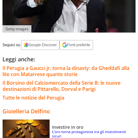
Getty images
Seguici su:
Google Discover
Fonti preferite
Leggi anche:
Il Perugia a Gaucci jr, torna la dinasty: da Gheddafi alla
lite con Matarrese quante storie
Il Borsino del Calciomercato della Serie B: le nuove
destinazioni di Pittarello, Dorval e Parigi
Tutte le notizie del Perugia
Gioielleria Delfino
Investire in oro
L’oro torna protagonista tra gli investimenti
sicuri