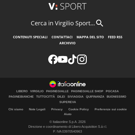
Cerca in Virgilio Sport...
CONTENUTI SPECIALI
CONTATTACI
MAPPA DEL SITO
FEED RSS
ARCHIVIO
LIBERO
VIRGILIO
PAGINEGIALLE
PAGINEGIALLE SHOP
PGCASA
PAGINEBIANCHE
TUTTOCITTÀ
DILEI
SIVIAGGIA
QUIFINANZA
BUONISSIMO
SUPEREVA
Chi siamo
Note Legali
Privacy
Cookie Policy
Preferenze sui cookie
Aiuto
© Italiaonline S.p.A. 2026
Direzione e coordinamento di Libero Acquisition S.á r.l.
P. IVA 03970540963