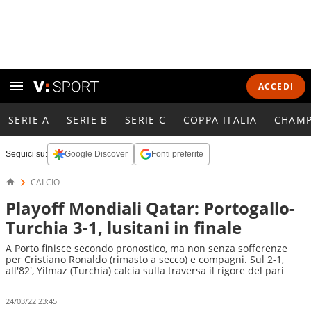
ACCEDI
SERIE A
SERIE B
SERIE C
COPPA ITALIA
CHAMP
Seguici su:
Google Discover
Fonti preferite
CALCIO
Playoff Mondiali Qatar: Portogallo-
Turchia 3-1, lusitani in finale
A Porto finisce secondo pronostico, ma non senza sofferenze
per Cristiano Ronaldo (rimasto a secco) e compagni. Sul 2-1,
all'82', Yilmaz (Turchia) calcia sulla traversa il rigore del pari
24/03/22 23:45