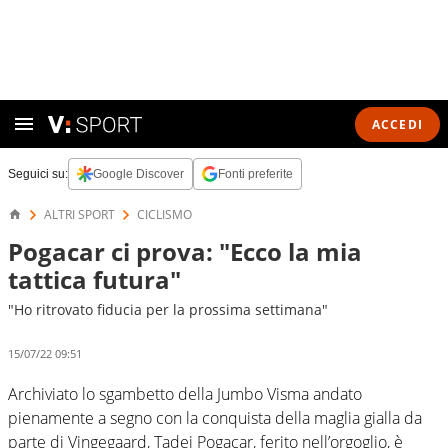
ACCEDI
Seguici su:
Google Discover
Fonti preferite
ALTRI SPORT
CICLISMO
Pogacar ci prova: "Ecco la mia
tattica futura"
"Ho ritrovato fiducia per la prossima settimana"
15/07/22 09:51
Archiviato lo sgambetto della Jumbo Visma andato
pienamente a segno con la conquista della maglia gialla da
parte di Vingegaard, Tadej Pogacar, ferito nell’orgoglio, è