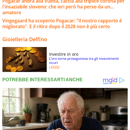
Pogacar andrà alla Vuelta, caccia alla triplice corona per
l'insaziabile sloveno: che ieri però ha perso da un...
amatore
Vingegaard ha scoperto Pogacar: "Il nostro rapporto è
migliorato". E il ritiro dopo il 2028 non è più certo
Gioielleria Delfino
Investire in oro
L’oro torna protagonista tra gli investimenti
sicuri
LEGGI