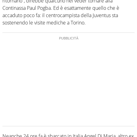
ritornano”, direbbe qualcuno nel veder tornare alla
Continassa Paul Pogba. Ed è esattamente quello che è
accaduto poco fa: il centrocampista della Juventus sta
sostenendo le visite mediche a Torino.
Neanche 24 ore fa è sbarcato in Italia Angel Di Maria, altro ex