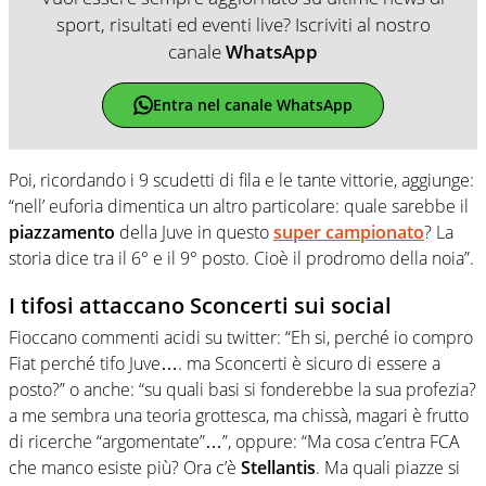
sport, risultati ed eventi live? Iscriviti al nostro
canale
WhatsApp
Entra nel canale WhatsApp
Poi, ricordando i 9 scudetti di fila e le tante vittorie, aggiunge:
“nell’ euforia dimentica un altro particolare: quale sarebbe il
piazzamento
della Juve in questo
super campionato
? La
storia dice tra il 6° e il 9° posto. Cioè il prodromo della noia”.
I tifosi attaccano Sconcerti sui social
Fioccano commenti acidi su twitter: “Eh si, perché io compro
Fiat perché tifo Juve…. ma Sconcerti è sicuro di essere a
posto?” o anche: “su quali basi si fonderebbe la sua profezia?
a me sembra una teoria grottesca, ma chissà, magari è frutto
di ricerche “argomentate”…”, oppure: “Ma cosa c’entra FCA
che manco esiste più? Ora c’è
Stellantis
. Ma quali piazze si