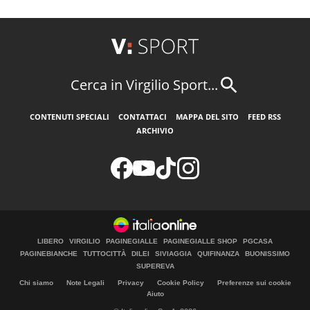
Cerca in Virgilio Sport...
CONTENUTI SPECIALI
CONTATTACI
MAPPA DEL SITO
FEED RSS
ARCHIVIO
LIBERO
VIRGILIO
PAGINEGIALLE
PAGINEGIALLE SHOP
PGCASA
PAGINEBIANCHE
TUTTOCITTÀ
DILEI
SIVIAGGIA
QUIFINANZA
BUONISSIMO
SUPEREVA
Chi siamo
Note Legali
Privacy
Cookie Policy
Preferenze sui cookie
Aiuto