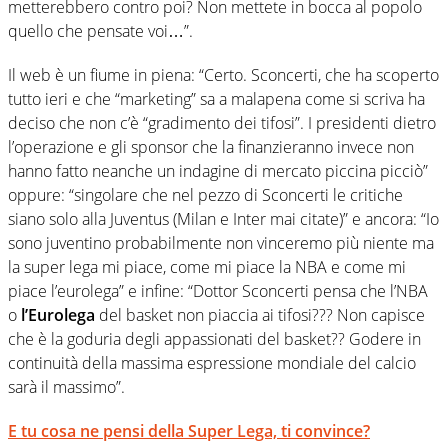
metterebbero contro poi? Non mettete in bocca al popolo
quello che pensate voi…”.
Il web è un fiume in piena: “Certo. Sconcerti, che ha scoperto
tutto ieri e che “marketing” sa a malapena come si scriva ha
deciso che non c’è “gradimento dei tifosi”. I presidenti dietro
l’operazione e gli sponsor che la finanzieranno invece non
hanno fatto neanche un indagine di mercato piccina picciò”
oppure: “singolare che nel pezzo di Sconcerti le critiche
siano solo alla Juventus (Milan e Inter mai citate)” e ancora: “Io
sono juventino probabilmente non vinceremo più niente ma
la super lega mi piace, come mi piace la NBA e come mi
piace l’eurolega” e infine: “Dottor Sconcerti pensa che l’NBA
o
l’Eurolega
del basket non piaccia ai tifosi??? Non capisce
che è la goduria degli appassionati del basket?? Godere in
continuità della massima espressione mondiale del calcio
sarà il massimo”.
E tu cosa ne pensi della Super Lega, ti convince?