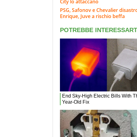
City lo attaccano
PSG, Safonov e Chevalier disastro
Enrique, Juve a rischio beffa