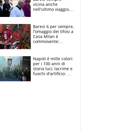
vicina anche
nell'ultimo viaggio,
la moglie Maura, i
figli e i suoi cari
circondati
Baresi 6 per sempre,
dall'affetto dei tifosi
l'omaggio dei tifosi a
Casa Milan è
commovente:
maglie, bandiere,
sciarpe, lacrime e
bigliettini
Napoli è mille colori:
per i 100 anni di
storia luci, lacrime e
fuochi d'artificio: De
Laurentiis salta al
coro anti-Juve