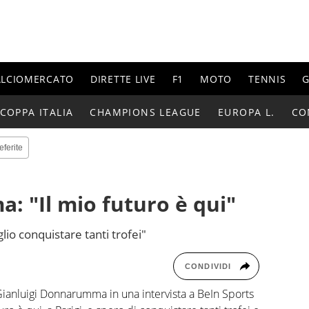
ALCIOMERCATO
DIRETTE LIVE
F1
MOTO
TENNIS
G
COPPA ITALIA
CHAMPIONS LEAGUE
EUROPA L.
CO
eferite
 "Il mio futuro è qui"
lio conquistare tanti trofei"
CONDIVIDI
 Gianluigi Donnarumma in una intervista a BeIn Sports