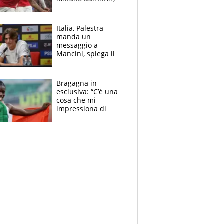
delirio Mastantuono,
Juve su Trubin. Il
tabellone
Italia, Palestra
manda un
messaggio a
Mancini, spiega il
motivo del no
all’Inter e lancia
l'alleanza con
Bragagna in
Donnarumma
esclusiva: “C’è una
cosa che mi
impressiona di
Doualla. Jacobs?
Ecco come è rinato”.
E svela la sorpresa
agli Europei