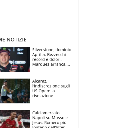
ME NOTIZIE
Silverstone, dominio
Aprilia: Bezzecchi
record e dolori,
Marquez arranca,
Bagnaia cade ed è
fuori dalla top 10
Alcaraz,
l’indiscrezione sugli
US Open: la
rivelazione
dell’amico
giornalista e il piano
B. Rune verso la
Calciomercato:
rinuncia
Napoli su Musso e
Jesus, Romero più
lontano dall’Inter,