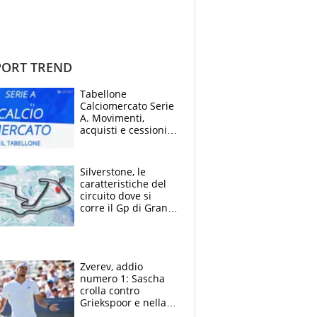
ORT TREND
Tabellone
Calciomercato Serie
A. Movimenti,
acquisti e cessioni:
estate 2026-27
Silverstone, le
caratteristiche del
circuito dove si
corre il Gp di Gran
Bretagna del
Motomondiale
Zverev, addio
numero 1: Sascha
crolla contro
Griekspoor e nella
sfida a due con