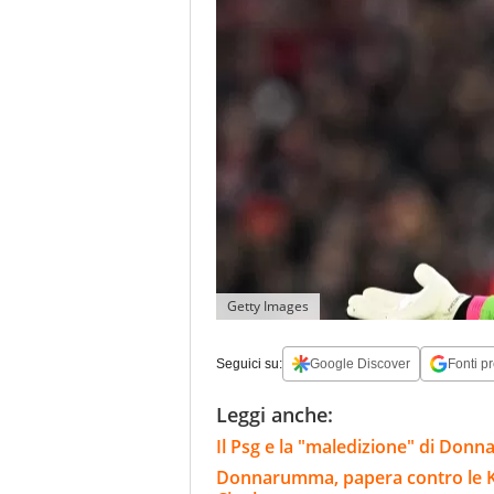
Getty Images
Seguici su:
Google Discover
Fonti pr
Leggi anche:
Il Psg e la "maledizione" di Donn
Donnarumma, papera contro le K-Le