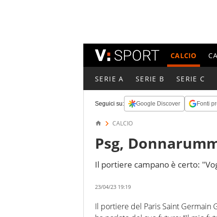
CALCIO
C
SERIE A
SERIE B
SERIE C
Seguici su:
Google Discover
Fonti pr
CALCIO
Psg, Donnarumma:
Il portiere campano è certo: "Vog
23/04/23 19:19
Il portiere del Paris Saint Germain