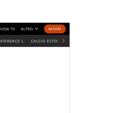
UIDA TV
ALTRO
ACCEDI
NFERENCE L.
CALENDARI E CLASSIFICHE
CALCIO ESTERO
SUPERCOPPA ITALIAN
ALTRI SPORT
MONDIALI 2026
OLIMPIADI
GOSSIP
LIFESTYLE