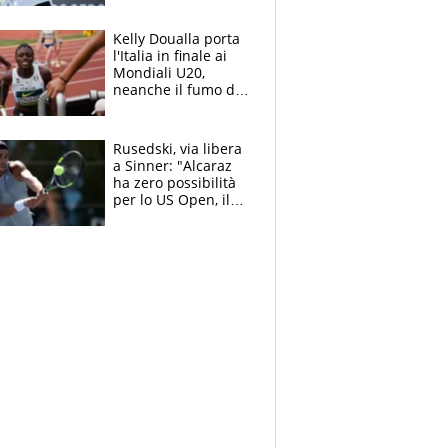
Sinner si conferma
terzo. Quanti malori
Kelly Doualla porta
a Montreal
l'Italia in finale ai
Mondiali U20,
neanche il fumo di
un incendio la frena
sui 100 metri
Rusedski, via libera
a Sinner: "Alcaraz
ha zero possibilità
per lo US Open, il
2026 forse è gà
finito per lui"