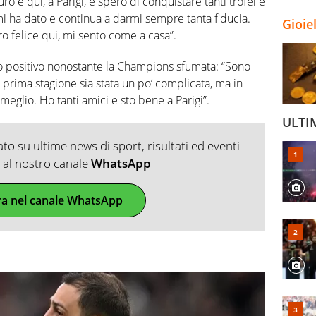
uro è qui, a Parigi, e spero di conquistare tanti trofei e
mi ha dato e continua a darmi sempre tanta fiducia.
Gioie
o felice qui, mi sento come a casa”.
lto positivo nonostante la Champions sfumata: “Sono
 prima stagione sia stata un po’ complicata, ma in
glio. Ho tanti amici e sto bene a Parigi”.
ULTI
o su ultime news di sport, risultati ed eventi
ti al nostro canale
WhatsApp
ra nel canale WhatsApp