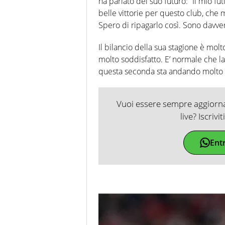
ha parlato del suo futuro: “Il mio fut
belle vittorie per questo club, che 
Spero di ripagarlo così. Sono davver
Il bilancio della sua stagione è mo
molto soddisfatto. E’ normale che la
questa seconda sta andando molto me
Vuoi essere sempre aggiornat
live? Iscrivi
Ent