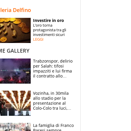
STORIE
lleria Delfino
SPECIALI
Investire in oro
L’oro torna
ESPERTI
protagonista tra gli
investimenti sicuri
LEGGI
CONTATTI
ME GALLERY
Trabzonspor, delirio
per Salah: tifosi
impazziti e lui firma
il contratto allo
stadio
Vozinha, in 30mila
allo stadio per la
presentazione al
Colo-Colo tra luci,
spettacolo, elicotteri
e paracadutisti
La famiglia di Franco
Baresi sempre