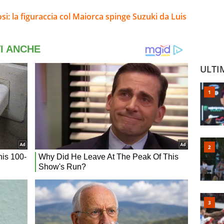
si: la figuraccia col Maiorca spinge Suzuki da Luis
ULTI