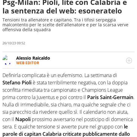
Psg-Milan: Pioli, lite con Calabria e
la sentenza del web: esoneratelo
Tensioni tra allenatore e capitano. Tra i tifosi serpeggia
malcontento per le scelte dell'allenatore e per la scarsa verve
offensiva della squadra
26/10/23 09:52
Alessio Raicaldo
WEB EDITOR
Un figlio che si chiama Diego e la tesi di laurea sugli stadi
di proprietà in Italia. Il calcio quale filo conduttore
Definirla complicata è un eufemismo. La settimana di
irrinunciabile tra passione e professione. Per Virgilio
Stefano Pioli
è stata terribilmente negativa, con la doppia
Sport indaga, approfondisce e scandaglia l'universo
sconfitta rimediata tra campionato e Champions League
mondo dello sport per antonomasia
prima contro la Juventus e poi contro il
Paris Saint-Germain
.
Nulla di irrimediabile, sia chiaro, ma qualche segnale che ci
sia parecchio da rivedere quello sì. Il calendario non aiuta,
con il
Napoli
prossimo avversario nel posticipo di domenica
sera. E qualche tensione si avverte pure nel gruppo con
le
parole di capitan Calabria criticate pubblicamente dallo