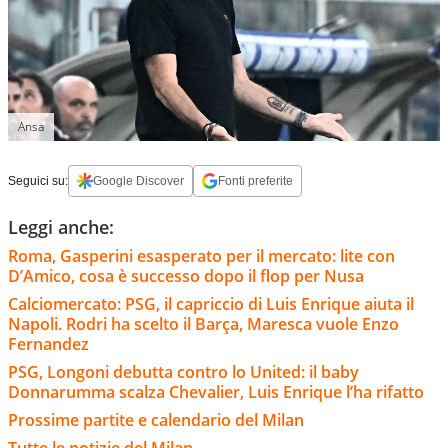
Ansa
Seguici su:
Google Discover
Fonti preferite
Leggi anche:
Roma, Gasperini esasperato per il mercato: lite con
D’Amico, cosa è successo dopo il flop per Nusa
Calciomercato: PSG, il capriccio di Luis Enrique aiuta il
Napoli. Rodri ha scelto il Barça, Maresca vuole Enzo
Fernandez
PSG, Longoni debutta contro lo United: il baby
Donnarumma scalza Chevalier, Luis Enrique l’ha rifatto
Prossime partite e calendario del Milan
Tutte le notizie del Milan