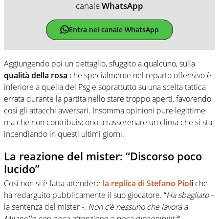
canale
WhatsApp
Entra nel canale WhatsApp
Aggiungendo poi un dettaglio, sfuggito a qualcuno, sulla
qualità della rosa
che specialmente nel reparto offensivo è
inferiore a quella del Psg e soprattutto su una scelta tattica
errata durante la partita nello stare troppo aperti, favorendo
così gli attacchi avversari. Insomma opinioni pure legittime
ma che non contribuiscono a rasserenare un clima che si sta
incendiando in questi ultimi giorni.
La reazione del mister: “Discorso poco
lucido”
Così non si è fatta attendere
la replica di
Stefano Piol
i
che
ha redarguito pubblicamente il suo giocatore. “
Ha sbagliato
–
la sentenza del mister -.
Non c’è nessuno che lavora a
Milanello con poca attenzione o poca disponibilità
“.