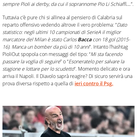
sempre Pioli ai derby, da cui il soprannome Pio Li Schiaffi…
“.
Tuttavia c’è pure chi si allinea al pensiero di Calabria sul
reparto offensivo vedendo altrove il vero problema: “
Dato
statistico: negli ultimi 10 campionati di
SerieA
il miglior
marcatore del
Milan
è stato Carlos
Bacca
con 18 gol (2015-
16). Manca un bomber da più di 10 anni
“. Intanto l’hashtag
PioliOut spopola con messaggi del tipo: “
Mi sta facendo
passare la voglia di seguire
” o “
Esoneratelo per salvare la
stagione e lottare per lo scudetto
“. Momento delicato e ora
arriva il Napoli. Il Diavolo saprà reagire? Di sicuro servirà una
prova diversa rispetto a quella di
ieri contro il Psg.