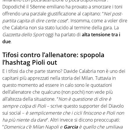
Dopodiché il 58enne emiliano ha provato a smorzare i toni
offrendo una parziale giustificazione al capitano: “
Nel post-
partita capita di dire certe cose
“. Insomma, come a voler dire
che Calabria non sia stato lucido al termine della gara. La
Gazzetta dello Sport
oggi ha parlato di
alta tensione tra i
due
.
Tifosi contro l’allenatore: spopola
l’hashtag Pioli out
E i tifosi da che parte stanno? Davide Calabria non è uno dei
capitani più apprezzati nella storia del Milan. Tuttavia in
questo momento ad essere in calo sono le quotazioni
dell’allenatore che qualcuno (non pochi) non vede più
all’altezza della situazione. “
Non è questione di dire è
sempre colpa di Pioli
– scrive questo supporter del Diavolo
sui social –
è semplicemente che i cicli finiscono e Pioli non
ha più niente da dare
“. Altri invece si dicono preoccupati:
“
Domenica c’è Milan Napoli e
Garcia
è quello che umiliava