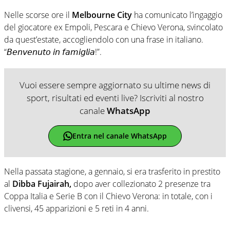
Nelle scorse ore il
Melbourne City
ha comunicato l’ingaggio
del giocatore ex Empoli, Pescara e Chievo Verona, svincolato
da quest’estate, accogliendolo con una frase in italiano.
“𝘉𝘦𝘯𝘷𝘦𝘯𝘶𝘵𝘰 𝘪𝘯 𝘧𝘢𝘮𝘪𝘨𝘭𝘪𝘢!”.
Vuoi essere sempre aggiornato su ultime news di
sport, risultati ed eventi live? Iscriviti al nostro
canale
WhatsApp
Entra nel canale WhatsApp
Nella passata stagione, a gennaio, si era trasferito in prestito
al
Dibba Fujairah,
dopo aver collezionato 2 presenze tra
Coppa Italia e Serie B con il Chievo Verona: in totale, con i
clivensi, 45 apparizioni e 5 reti in 4 anni.