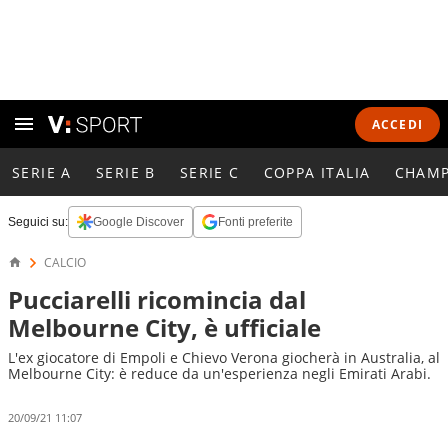
ACCEDI
SERIE A
SERIE B
SERIE C
COPPA ITALIA
CHAMP
Seguici su:
Google Discover
Fonti preferite
CALCIO
Pucciarelli ricomincia dal
Melbourne City, è ufficiale
L'ex giocatore di Empoli e Chievo Verona giocherà in Australia, al
Melbourne City: è reduce da un'esperienza negli Emirati Arabi.
20/09/21 11:07