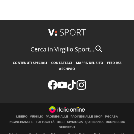
Cerca in Virgilio Sport...
CONTENUTI SPECIALI
CONTATTACI
MAPPA DEL SITO
FEED RSS
ARCHIVIO
LIBERO
VIRGILIO
PAGINEGIALLE
PAGINEGIALLE SHOP
PGCASA
PAGINEBIANCHE
TUTTOCITTÀ
DILEI
SIVIAGGIA
QUIFINANZA
BUONISSIMO
SUPEREVA