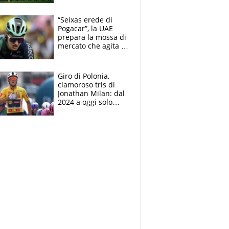
centrocampo
“Seixas erede di
Pogacar”, la UAE
prepara la mossa di
mercato che agita la
Francia. Ciccone,
che beffa alla Vuelta
a Burgos
Giro di Polonia,
clamoroso tris di
Jonathan Milan: dal
2024 a oggi solo
Pogacar ha vinto più
di lui. Bene Romele
e Skerl