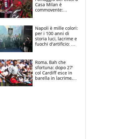
Casa Milan è
commovente:
maglie, bandiere,
sciarpe, lacrime e
bigliettini
Napoli è mille colori:
per i 100 anni di
storia luci, lacrime e
fuochi d'artificio: De
Laurentiis salta al
coro anti-Juve
Roma, Bah che
sfortuna: dopo 27'
col Cardiff esce in
barella in lacrime,
Dybala rigore da
schiaffi, i giallorossi
prendono 3 gol in
45'