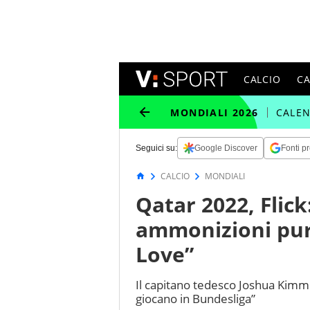
CALCIO
C
MONDIALI 2026
CALE
Seguici su:
Google Discover
Fonti pr
CALCIO
MONDIALI
Qatar 2022, Flick
ammonizioni pur 
Love”
Il capitano tedesco Joshua Kimmic
giocano in Bundesliga”