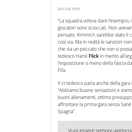
22/11/22 19:55
“La squadra voleva dare l’esempio, in
giocatori sono scioccati. Non avevamo
pensato: Kimmich sarebbe stato il c
così via. Ma in realtà le sanzioni n
che sia un peccato che non si possan
tedesco Hansi
Flick
in merito all’a
l’esposizione o meno della fascia da
Fifa.
Il ct tedesco parla anche della gar
“Abbiamo buone sensazioni e siamo 
buoni allenamenti, ottimo presuppo
affrontare la prima gara senza Sané
Spagna”.
Vuoi essere sempre aggiornat