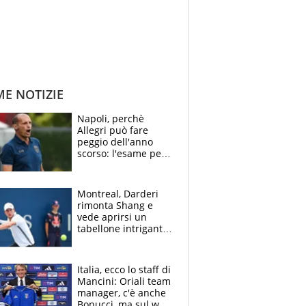
ME NOTIZIE
Napoli, perchè
Allegri può fare
peggio dell'anno
scorso: l'esame per
Manna, le colpe di
Conte e il gioco del
Monopoly
Montreal, Darderi
rimonta Shang e
vede aprirsi un
tabellone intrigante:
"Penso solo a
Borges, ma sono
felice del mio livello"
Italia, ecco lo staff di
Mancini: Oriali team
manager, c'è anche
Bonucci, ma sul web