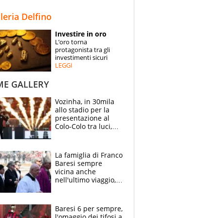
STORIE
lleria Delfino
SPECIALI
Investire in oro
L’oro torna
ESPERTI
protagonista tra gli
investimenti sicuri
LEGGI
CONTATTI
ME GALLERY
Vozinha, in 30mila
allo stadio per la
presentazione al
Colo-Colo tra luci,
spettacolo, elicotteri
e paracadutisti
La famiglia di Franco
Baresi sempre
vicina anche
nell'ultimo viaggio,
la moglie Maura, i
figli e i suoi cari
circondati
Baresi 6 per sempre,
dall'affetto dei tifosi
l'omaggio dei tifosi a