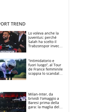
ORT TREND
Lo voleva anche la
Juventus: perché
Salah ha scelto il
Trabzonspor invece
di un top club
“Intimidatorio e
fuori luogo”, al Tour
de France femminile
scoppia lo scandalo:
un uomo controlla i
reggiseni delle
atlete
Milan-Inter, da
brividi l'omaggio a
Baresi prima della
gara: la maglia del
capitano a