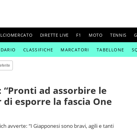
ALCIOMERCATO
DIRETTE LIVE
F1
MOTO
TENNIS
G
NDARIO
CLASSIFICHE
MARCATORI
TABELLONE
S
eferite
: “Pronti ad assorbire le
di esporre la fascia One
h avverte: “I Giapponesi sono bravi, agili e tanti