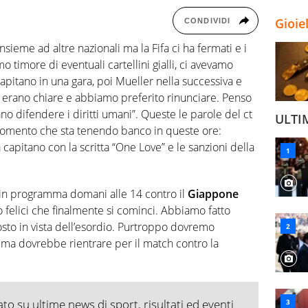
Gioie
CONDIVIDI
sieme ad altre nazionali ma la Fifa ci ha fermati e i
 timore di eventuali cartellini gialli, ci avevamo
apitano in una gara, poi Mueller nella successiva e
on erano chiare e abbiamo preferito rinunciare. Penso
o difendere i diritti umani”. Queste le parole del ct
ULTI
rgomento che sta tenendo banco in queste ore:
 capitano con la scritta “One Love” e le sanzioni della
a in programma domani alle 14 contro il
Giappone
felici che finalmente si cominci. Abbiamo fatto
sto in vista dell’esordio. Purtroppo dovremo
 ma dovrebbe rientrare per il match contro la
o su ultime news di sport, risultati ed eventi