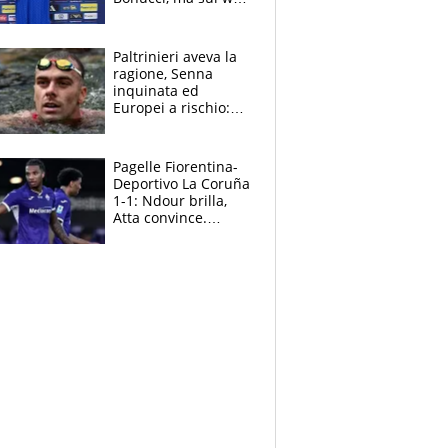
infuria la polemica
Paltrinieri aveva la
ragione, Senna
inquinata ed
Europei a rischio:
allenamenti fermi,
cosa succede
adesso
Pagelle Fiorentina-
Deportivo La Coruña
1-1: Ndour brilla,
Atta convince.
Pongracic rovina
tutto nel finale