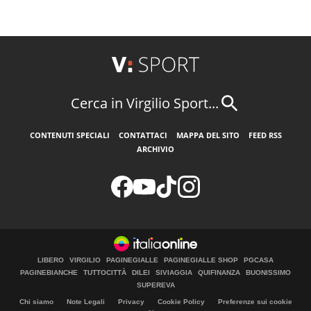
Cerca in Virgilio Sport...
CONTENUTI SPECIALI
CONTATTACI
MAPPA DEL SITO
FEED RSS
ARCHIVIO
LIBERO
VIRGILIO
PAGINEGIALLE
PAGINEGIALLE SHOP
PGCASA
PAGINEBIANCHE
TUTTOCITTÀ
DILEI
SIVIAGGIA
QUIFINANZA
BUONISSIMO
SUPEREVA
Chi siamo
Note Legali
Privacy
Cookie Policy
Preferenze sui cookie