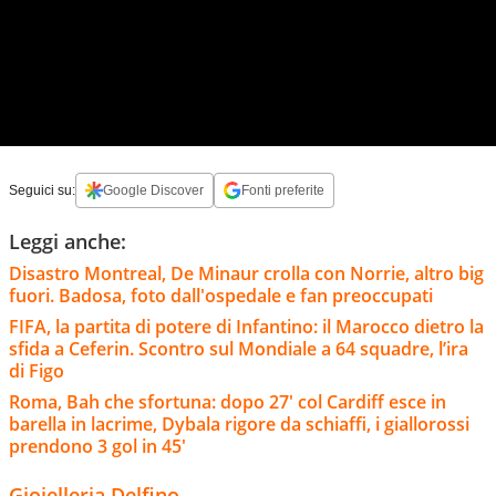
Seguici su:
Google Discover
Fonti preferite
Leggi anche:
Disastro Montreal, De Minaur crolla con Norrie, altro big
fuori. Badosa, foto dall'ospedale e fan preoccupati
FIFA, la partita di potere di Infantino: il Marocco dietro la
sfida a Ceferin. Scontro sul Mondiale a 64 squadre, l’ira
di Figo
Roma, Bah che sfortuna: dopo 27' col Cardiff esce in
barella in lacrime, Dybala rigore da schiaffi, i giallorossi
prendono 3 gol in 45'
Gioielleria Delfino