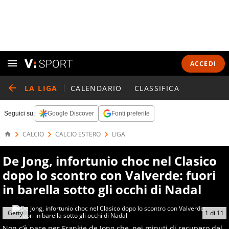
ACCEDI
LA LIGA
CALENDARIO
CLASSIFICA
Seguici su:
Google Discover
Fonti preferite
CALCIO
CALCIO ESTERO
LIGA
De Jong, infortunio choc nel Clasico
dopo lo scontro con Valverde: fuori
in barella sotto gli occhi di Nadal
Getty
1
di
11
Non c’è pace per Frankie de Jong che, nei minuti di recupero del