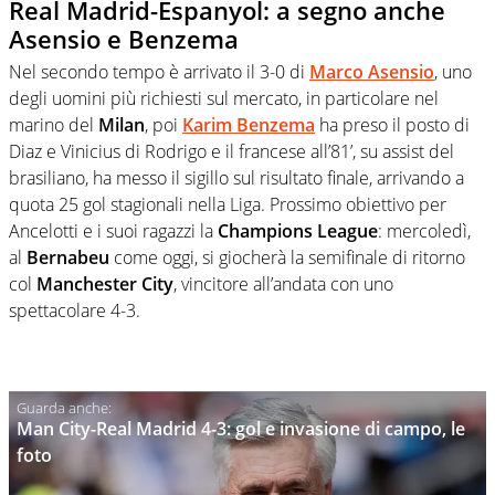
Real Madrid-Espanyol: a segno anche
Asensio e Benzema
Nel secondo tempo è arrivato il 3-0 di
Marco Asensio
, uno
degli uomini più richiesti sul mercato, in particolare nel
marino del
Milan
, poi
Karim Benzema
ha preso il posto di
Diaz e Vinicius di Rodrigo e il francese all’81’, su assist del
brasiliano, ha messo il sigillo sul risultato finale, arrivando a
quota 25 gol stagionali nella Liga. Prossimo obiettivo per
Ancelotti e i suoi ragazzi la
Champions League
: mercoledì,
al
Bernabeu
come oggi, si giocherà la semifinale di ritorno
col
Manchester City
, vincitore all’andata con uno
spettacolare 4-3.
Man City-Real Madrid 4-3: gol e invasione di campo, le
foto