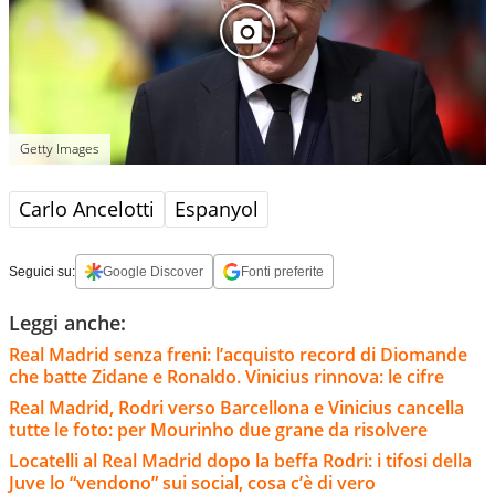
Getty Images
Carlo Ancelotti
Espanyol
Seguici su:
Google Discover
Fonti preferite
Leggi anche:
Real Madrid senza freni: l’acquisto record di Diomande
che batte Zidane e Ronaldo. Vinicius rinnova: le cifre
Real Madrid, Rodri verso Barcellona e Vinicius cancella
tutte le foto: per Mourinho due grane da risolvere
Locatelli al Real Madrid dopo la beffa Rodri: i tifosi della
Juve lo “vendono” sui social, cosa c’è di vero