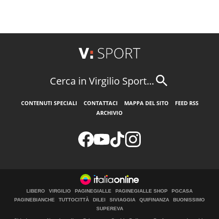
Cerca in Virgilio Sport...
CONTENUTI SPECIALI
CONTATTACI
MAPPA DEL SITO
FEED RSS
ARCHIVIO
LIBERO
VIRGILIO
PAGINEGIALLE
PAGINEGIALLE SHOP
PGCASA
PAGINEBIANCHE
TUTTOCITTÀ
DILEI
SIVIAGGIA
QUIFINANZA
BUONISSIMO
SUPEREVA