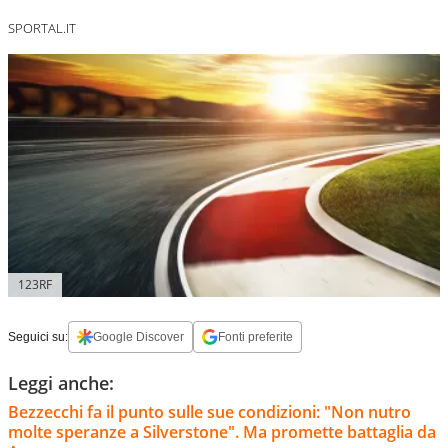
SPORTAL.IT
123RF
Seguici su:
Google Discover
Fonti preferite
Leggi anche:
Bezzecchi fa il punto sulle sue condizioni: "Non nutro
molte speranze a Silverstone". Ma promette battaglia da