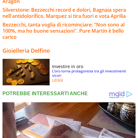
Aragon
Silverstone: Bezzecchi record e dolori, Bagnaia spera
nell'antidolorifico, Marquez si tira fuori e vota Aprilia
Bezzecchi, tanta voglia di ricominciare: "Non sono al
100%, ma ho buone sensazioni". Pure Martin è bello
carico
Gioielleria Delfino
Investire in oro
L’oro torna protagonista tra gli investimenti
sicuri
LEGGI