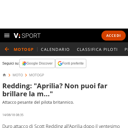
ACCEDI
MOTOGP
CALENDARIO
CLASSIFICA PILOTI
P
Seguici su:
Google Discover
Fonti preferite
MOTO
MOTOGP
Redding: "Aprilia? Non puoi far
brillare la m..."
Attacco pesante del pilota britannico.
14/08/18 08:35
Duro attacco di Scott Redding all’Aprilia dopo il ventesimo