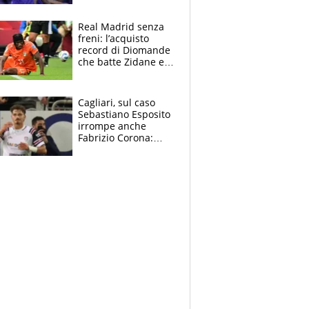
tutto nel finale
Real Madrid senza
freni: l’acquisto
record di Diomande
che batte Zidane e
Ronaldo. Vinicius
rinnova: le cifre
Cagliari, sul caso
Sebastiano Esposito
irrompe anche
Fabrizio Corona:
“Ecco cosa è
successo, ho le
prove”