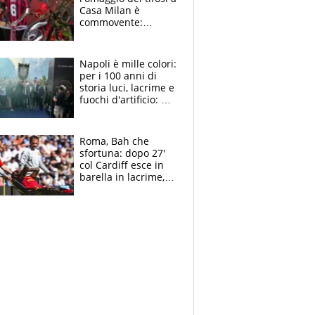
Casa Milan è
commovente:
maglie, bandiere,
sciarpe, lacrime e
bigliettini
Napoli è mille colori:
per i 100 anni di
storia luci, lacrime e
fuochi d'artificio: De
Laurentiis salta al
coro anti-Juve
Roma, Bah che
sfortuna: dopo 27'
col Cardiff esce in
barella in lacrime,
Dybala rigore da
schiaffi, i giallorossi
prendono 3 gol in
45'