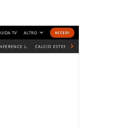
UIDA TV
ALTRO
ACCEDI
NFERENCE L.
CALENDARI E CLASSIFICHE
CALCIO ESTERO
SUPERCOPPA ITALIAN
ALTRI SPORT
MONDIALI 2026
OLIMPIADI
GOSSIP
LIFESTYLE