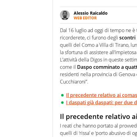
Alessio Raicaldo
WEB EDITOR
Un figlio che si chiama Diego e l
quale filo conduttore irrinunci
Dal 16 luglio ad oggi di tempo ne è
indaga, approfondisce e scand
ricorderete, ci furono degli
scontri 
quelli del Como a Villa di Tirano, l
la sfortuna di assistere all’impietosa
L’attività della Digos in queste sett
come il
Daspo comminato a quatt
residenti nella provincia di Genova e
Cucchiaroni”.
Il precedente relativo ai coma
I daspati già daspati: per due di
Il precedente relativo 
I reati che hanno portato al provved
quelli di ‘rissa’ e ‘porto abusivo di o