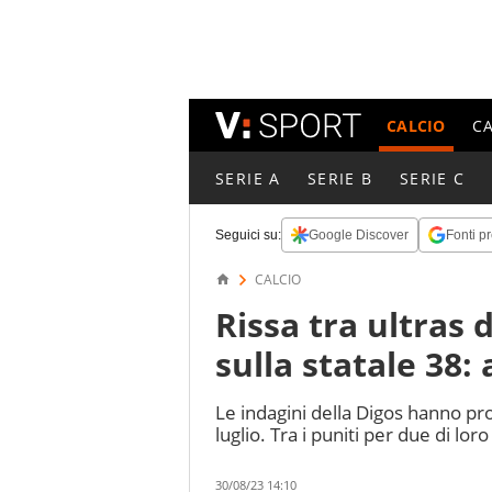
CALCIO
C
SERIE A
SERIE B
SERIE C
Seguici su:
Google Discover
Fonti pr
CALCIO
Rissa tra ultras
sulla statale 38:
Le indagini della Digos hanno prod
luglio. Tra i puniti per due di loro
30/08/23 14:10