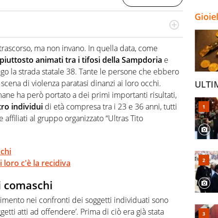
Gioie
a tesi di laurea sugli stadi di proprietà in Italia. Il calcio
abile tra passione e professione. Per Virgilio Sport
 trascorso, ma non invano. In quella data, come
aglia l'universo mondo dello sport per antonomasia
piuttosto animati tra i tifosi della Sampdoria
e
ungo la strada statale 38. Tante le persone che ebbero
 scena di violenza paratasi dinanzi ai loro occhi.
ULTI
imane ha però portato a dei primi importanti risultati,
ro individui
di età compresa tra i 23 e 36 anni, tutti
 affiliati al gruppo organizzato “Ultras Tito
schi
 loro c'è la recidiva
ai comaschi
imento nei confronti dei soggetti individuati sono
ggetti atti ad offendere’. Prima di ciò era già stata