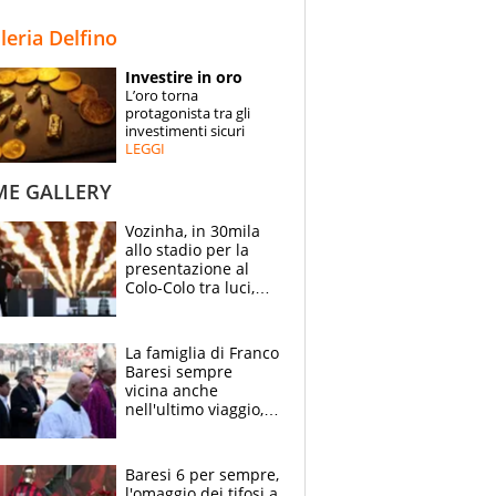
STORIE
lleria Delfino
SPECIALI
Investire in oro
L’oro torna
ESPERTI
protagonista tra gli
investimenti sicuri
LEGGI
CONTATTI
ME GALLERY
Vozinha, in 30mila
allo stadio per la
presentazione al
Colo-Colo tra luci,
spettacolo, elicotteri
e paracadutisti
La famiglia di Franco
Baresi sempre
vicina anche
nell'ultimo viaggio,
la moglie Maura, i
figli e i suoi cari
circondati
Baresi 6 per sempre,
dall'affetto dei tifosi
l'omaggio dei tifosi a