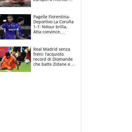
allenamenti fermi,
cosa succede
adesso
Pagelle Fiorentina-
Deportivo La Coruña
1-1: Ndour brilla,
Atta convince.
Pongracic rovina
tutto nel finale
Real Madrid senza
freni: l’acquisto
record di Diomande
che batte Zidane e
Ronaldo. Vinicius
rinnova: le cifre