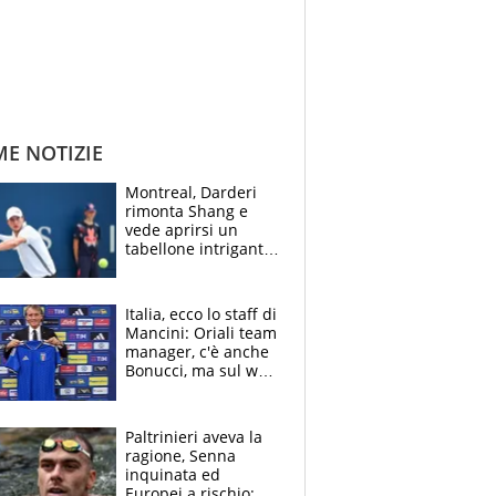
ME NOTIZIE
Montreal, Darderi
rimonta Shang e
vede aprirsi un
tabellone intrigante:
"Penso solo a
Borges, ma sono
felice del mio livello"
Italia, ecco lo staff di
Mancini: Oriali team
manager, c'è anche
Bonucci, ma sul web
infuria la polemica
Paltrinieri aveva la
ragione, Senna
inquinata ed
Europei a rischio: