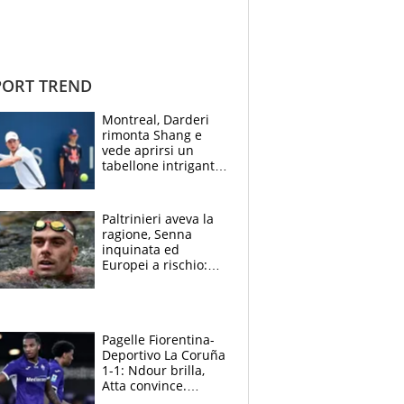
ORT TREND
Montreal, Darderi
rimonta Shang e
vede aprirsi un
tabellone intrigante:
"Penso solo a
Borges, ma sono
felice del mio livello"
Paltrinieri aveva la
ragione, Senna
inquinata ed
Europei a rischio:
allenamenti fermi,
cosa succede
adesso
Pagelle Fiorentina-
Deportivo La Coruña
1-1: Ndour brilla,
Atta convince.
Pongracic rovina