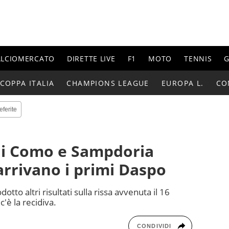
ALCIOMERCATO
DIRETTE LIVE
F1
MOTO
TENNIS
G
COPPA ITALIA
CHAMPIONS LEAGUE
EUROPA L.
CO
eferite
 di Como e Sampdoria
 arrivano i primi Daspo
otto altri risultati sulla rissa avvenuta il 16
 c'è la recidiva.
CONDIVIDI