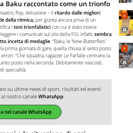
to a Baku raccontato come un trionfo
astro, flop, delusione – il
ritardo dalle migliori
e della ritmica,
per giunta ancora priva di un
tifica i
toni trionfalistici
con cui è stato invece
eggere i comunicati sul sito della FGI, infatti,
sembra
atto incetta di medaglie
. “Baku, le ‘New-Butterflies’
o la prima giornata di gare, quella chiusa al sesto posto
errori. “Che squadra, ragazze! Le Farfalle centrano la
quinto posto nella seconda. Debitamente nascosti,
di specialità.
o su ultime news di sport, risultati ed eventi
ti al nostro canale
WhatsApp
ra nel canale WhatsApp