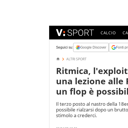
CALCIO
C
Seguici su:
Google Discover
Fonti pr
ALTRI SPORT
Ritmica, l'exploi
una lezione alle
un flop è possibi
Il terzo posto al nastro della 18
possibile rialzarsi dopo un brutto
stimolo a crederci.