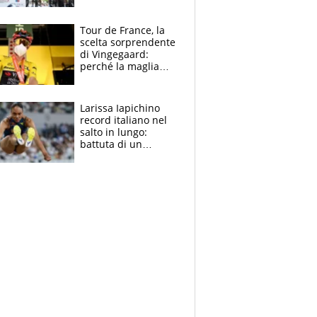
rito della Norvegia
di Haaland e
compagni
Tour de France, la
scelta sorprendente
di Vingegaard:
perché la maglia
gialla indossa la
mascherina, il
rischio da evitare
Larissa Iapichino
record italiano nel
salto in lungo:
battuta di un
centimetro mamma
Fiona May