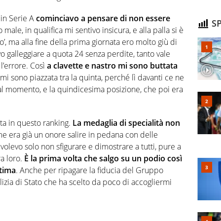
 in Serie A
cominciavo a pensare di non essere
SP
male, in qualifica mi sentivo insicura, e alla palla si è
po’, ma alla fine della prima giornata ero molto giù di
o galleggiare a quota 24 senza perdite, tanto vale
 l’errore. Così
a clavette e nastro mi sono buttata
mi sono piazzata tra la quinta, perché lì davanti ce ne
al momento, e la quindicesima posizione, che poi era
a in questo ranking.
La medaglia di specialità non
me era già un onore salire in pedana con delle
volevo solo non sfigurare e dimostrare a tutti, pure a
ra loro.
È la prima volta che salgo su un podio così
ltima
. Anche per ripagare la fiducia del Gruppo
izia di Stato che ha scelto da poco di accogliermi