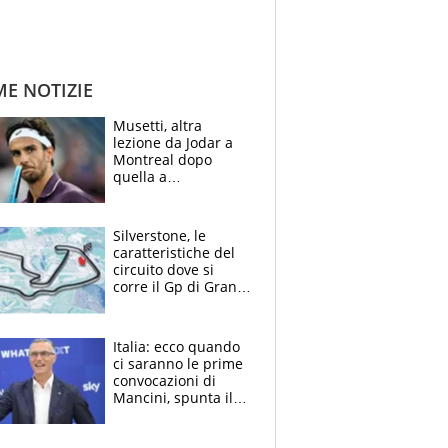
ME NOTIZIE
Musetti, altra
lezione da Jodar a
Montreal dopo
quella a
Washington: "Avrei
voluto spaccare
tutto"
Silverstone, le
caratteristiche del
circuito dove si
corre il Gp di Gran
Bretagna del
Motomondiale
Italia: ecco quando
ci saranno le prime
convocazioni di
Mancini, spunta il
nome di Bergomi