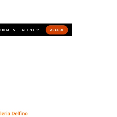
UIDA TV
ALTRO
ACCEDI
CALENDARI E CLASSIFICHE
ALTRI SPORT
MONDIALI 2026
OLIMPIADI
GOSSIP
LIFESTYLE
lleria Delfino