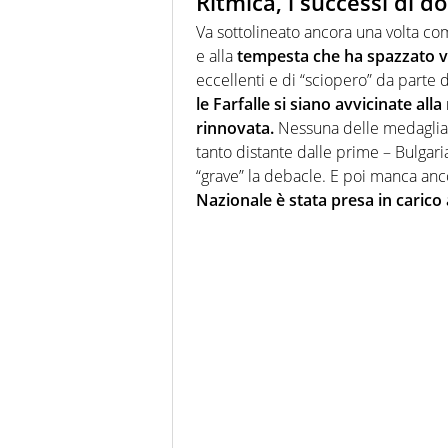
Ritmica, i successi di d
Va sottolineato ancora una volta com
e alla
tempesta che ha spazzato vi
eccellenti e di “sciopero” da parte 
le Farfalle si siano avvicinate 
rinnovata.
Nessuna delle medagliate
tanto distante dalle prime – Bulga
“grave” la debacle. E poi manca anc
Nazionale è stata presa in carico