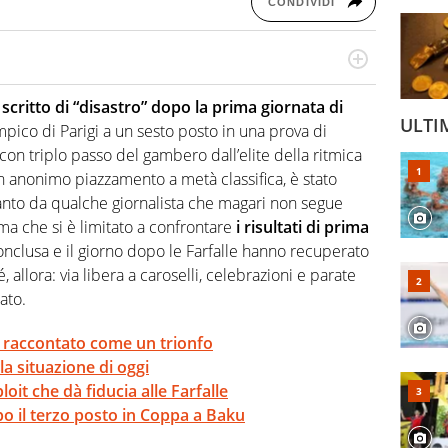
CONDIVIDI
 il glossario del calcio in una nicchia di esperti, lui ne
a svista arbitrale né gli umori social del mondo delle
critto di “disastro” dopo la prima giornata di
ULTI
mpico di Parigi a un sesto posto in una prova di
n triplo passo del gambero dall’elite della ritmica
n anonimo piazzamento a metà classifica, è stato
tanto da qualche giornalista che magari non segue
 ma che si è limitato a confrontare
i risultati di prima
conclusa e il giorno dopo le Farfalle hanno recuperato
 allora: via libera a caroselli, celebrazioni e parate
tato.
ku raccontato come un trionfo
la situazione di oggi
oit che dà fiducia alle Farfalle
o il terzo posto in Coppa a Baku