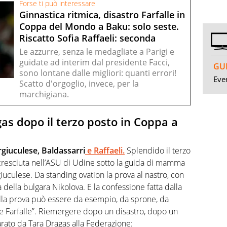
Forse ti può interessare
Ginnastica ritmica, disastro Farfalle in
Coppa del Mondo a Baku: solo seste.
Riscatto Sofia Raffaeli: seconda
Le azzurre, senza le medagliate a Parigi e
guidate ad interim dal presidente Facci,
GUI
sono lontane dalle migliori: quanti errori!
Even
Scatto d'orgoglio, invece, per la
marchigiana.
as dopo il terzo posto in Coppa a
rgiuculese, Baldassarri
e Raffaeli.
Splendido il terzo
 cresciuta nell’ASU di Udine sotto la guida di mamma
uculese. Da standing ovation la prova al nastro, con
 della bulgara Nikolova. E la confessione fatta dalla
ella prova può essere da esempio, da sprone, da
e Farfalle”. Riemergere dopo un disastro, dopo un
arato da Tara Dragas alla Federazione: