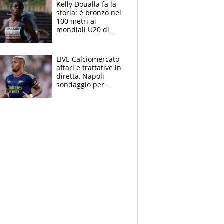
Kelly Doualla fa la
storia: è bronzo nei
100 metri ai
mondiali U20 di
Eugene. "Ho
spazzato via l'ansia
con una gran finale"
LIVE Calciomercato
affari e trattative in
diretta, Napoli
sondaggio per
Gabriel Jesus. Juve-
dilemma portiere, si
accende l'Atalanta