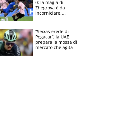
0: la magia di
Zhegrova è da
incorniciare.
Spalletti suona il
Blues e tiene,
ancora, la porta
“Seixas erede di
inviolata
Pogacar”, la UAE
prepara la mossa di
mercato che agita la
Francia. Ciccone,
che beffa alla Vuelta
a Burgos