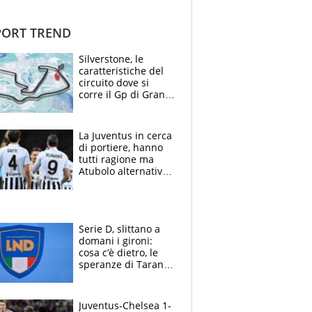
ORT TREND
Silverstone, le
caratteristiche del
circuito dove si
corre il Gp di Gran
Bretagna del
Motomondiale
La Juventus in cerca
di portiere, hanno
tutti ragione ma
Atubolo alternativa
a Vicario non regge
e la soluzione
rimane Milinkovic-
Savic
Serie D, slittano a
domani i gironi:
cosa c’è dietro, le
speranze di Taranto
e Messina, chi può
essere ripescato
Juventus-Chelsea 1-