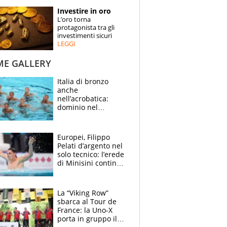
STORIE
Investire in oro
L’oro torna
SPECIALI
protagonista tra gli
investimenti sicuri
LEGGI
ESPERTI
ME GALLERY
CONTATTI
Italia di bronzo
anche
nell’acrobatica:
dominio nel
medagliere, ora
tocca a Ceccon, Curti
e compagni
Europei, Filippo
continuare
Pelati d’argento nel
solo tecnico: l’erede
di Minisini continua
a stupire, Los
Angeles è già nel
mirino
La “Viking Row”
sbarca al Tour de
France: la Uno-X
porta in gruppo il