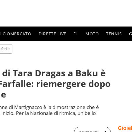
ALCIOMERCATO
DIRETTE LIVE
F1
MOTO
TENNIS
G
eferite
t di Tara Dragas a Baku è
 Farfalle: riemergere dopo
le
enne di Martignacco è la dimostrazione che è
 inizio. Per la Nazionale di ritmica, un bello
Gioie