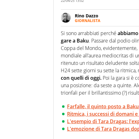
22/04/25 13:02
Rino Dazzo
GIORNALISTA
Se mai ci fosse modo di traslare
farebbe parte. Non si perde un
Si sono arrabbiati perché
abbiamo s
curve
gare a Baku
. Passare dal podio oli
Coppa del Mondo, evidentemente, co
mondiale all’aurea mediocritas di u
ritenuto un risultato deludente sol
H24 sette giorni su sette la ritmica,
con quelli di oggi.
Poi la gara si è 
una posizione: da seste a quinte. Alé,
trionfali per il brillantissimo (?) risul
Farfalle, il quinto posto a Ba
Ritmica, i successi di domani e 
L'esempio di Tara Dragas: l'expl
L'emozione di Tara Dragas dop