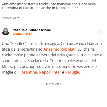
Abbiamo intervistato il talentuoso mancino che giocò nella
Fiorentina di Batistuta e anche in Napoli e Inter
03/09/21 09:57
Pasquale Guardascione
GIORNALISTA
Da 30 anni racconta lo sport e la cronaca per diversi
giornali ed emittenti, Per Virgilio Sport è lui che va a
Uno “Spadino” dal sinistro magico. Così amavano chiamarlo i
scovare i campioni del passato e con le sue interviste li
tifosi della Fiorentina ad
Anselmo
Robbiati
. Lui che ha
riporta sul terreno di gioco Per Virgilio Sport è lui che va
risolto molte partite a favore dei viola grazie al suo talento e
a scovare i campioni del passato, o emigrati all'estero a
soprattutto alla sua fantasia. Cresciuto nelle giovanili del
cercare fortuna e con le sue interviste li riporta sul
terreno di gioco
Monza per, poi, approdare in massima serie vestendo le
maglie di
Fiorentina
,
Napoli
,
Inter
e
Perugia
.