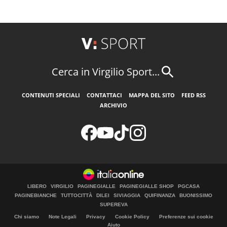
Cerca in Virgilio Sport...
CONTENUTI SPECIALI
CONTATTACI
MAPPA DEL SITO
FEED RSS
ARCHIVIO
LIBERO
VIRGILIO
PAGINEGIALLE
PAGINEGIALLE SHOP
PGCASA
PAGINEBIANCHE
TUTTOCITTÀ
DILEI
SIVIAGGIA
QUIFINANZA
BUONISSIMO
SUPEREVA
Chi siamo
Note Legali
Privacy
Cookie Policy
Preferenze sui cookie
Aiuto