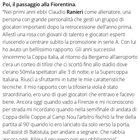
Poi, il passaggio alla Fiorentina.
“Nei primi anni ebbi Claudio
Ranieri
come allenatore, una
persona con grande personalità che gestì un gruppo di
giocatori importanti dopo la retrocessione dell’anno prima.
Allestì una rosa con giovani di talento e giocatori esperti
riuscendo a centrare subito la promozione in serie A. Con lui
ho avuto un bellissimo rapporto. Gli anni successivi
vincemmo la Coppa Italia, al ritorno da Bergamo all’aeroporto
c’era un corteo di tifosi che ci scortò fino allo stadio dove
c’erano 50mila spettatori alle 3 di notte, e la Supercoppa
Italiana. Riuscì a sfruttarmi in tutte le mie caratteristiche
tecniche. Il mio rapporto con la tifoseria viola è stato
straordinario, ero uno di quei giocatori che entravo e facevo
bene. Ancora oggi quando vado a Firenze e mi riconoscono
per strada mi ricordano quando nella semifinale di andata di
Coppa delle Coppe al Camp Nou l’arbitro fischiò la fine della
partita al 90’ quando io ero lanciato da solo verso la porta,
sull’assist di Batistuta, per andare a segnare. Che rabbia
ancora oggi. Allora il recupero non era obbligatorio”.