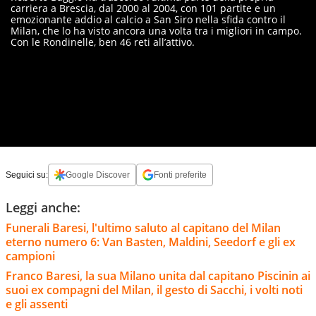
carriera a Brescia, dal 2000 al 2004, con 101 partite e un
emozionante addio al calcio a San Siro nella sfida contro il
Milan, che lo ha visto ancora una volta tra i migliori in campo.
Con le Rondinelle, ben 46 reti all’attivo.
Seguici su:
Google Discover
Fonti preferite
Leggi anche:
Funerali Baresi, l'ultimo saluto al capitano del Milan
eterno numero 6: Van Basten, Maldini, Seedorf e gli ex
campioni
Franco Baresi, la sua Milano unita dal capitano Piscinin ai
suoi ex compagni del Milan, il gesto di Sacchi, i volti noti
e gli assenti