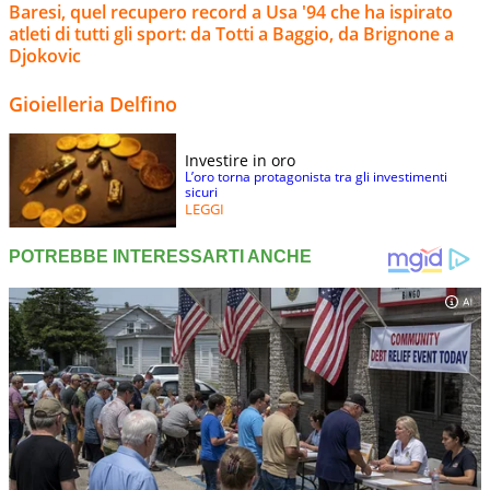
Baresi, quel recupero record a Usa '94 che ha ispirato
atleti di tutti gli sport: da Totti a Baggio, da Brignone a
Djokovic
Gioielleria Delfino
Investire in oro
L’oro torna protagonista tra gli investimenti
sicuri
LEGGI