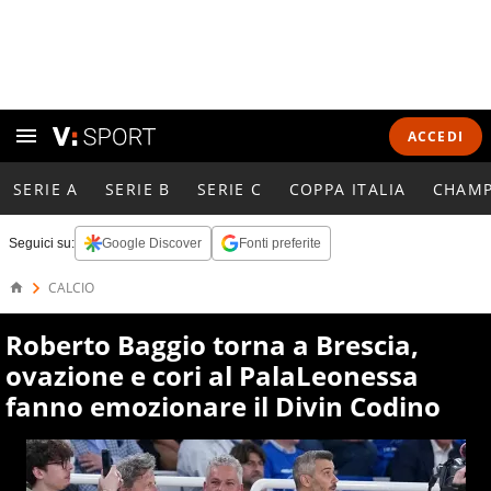
ACCEDI
SERIE A
SERIE B
SERIE C
COPPA ITALIA
CHAMP
Seguici su:
Google Discover
Fonti preferite
CALCIO
Roberto Baggio torna a Brescia,
ovazione e cori al PalaLeonessa
fanno emozionare il Divin Codino