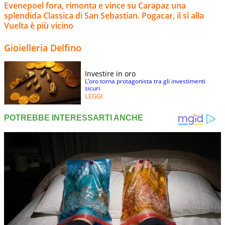
Evenepoel fora, rimonta e vince su Carapaz una
splendida Classica di San Sebastian. Pogacar, il sì alla
Vuelta è più vicino
Gioielleria Delfino
Investire in oro
L’oro torna protagonista tra gli investimenti
sicuri
LEGGI